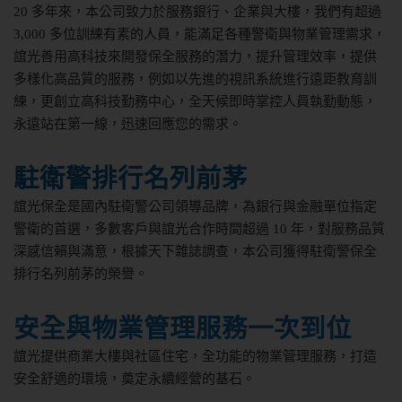
20 多年來，本公司致力於服務銀行、企業與大樓，我們有超過
3,000 多位訓練有素的人員，能滿足各種警衛與物業管理需求，
誼光善用高科技來開發保全服務的潛力，提升管理效率，提供
多樣化高品質的服務，例如以先進的視訊系統進行遠距教育訓
練，更創立高科技勤務中心，全天候即時掌控人員執勤動態，
永遠站在第一線，迅速回應您的需求。
駐衛警排行名列前茅
誼光保全是國內駐衛警公司領導品牌，為銀行與金融單位指定
警衛的首選，多數客戶與誼光合作時間超過 10 年，對服務品質
深感信賴與滿意，根據天下雜誌調查，本公司獲得駐衛警保全
排行名列前茅的榮譽。
安全與物業管理服務一次到位
誼光提供商業大樓與社區住宅，全功能的物業管理服務，打造
安全舒適的環境，奠定永續經營的基石。