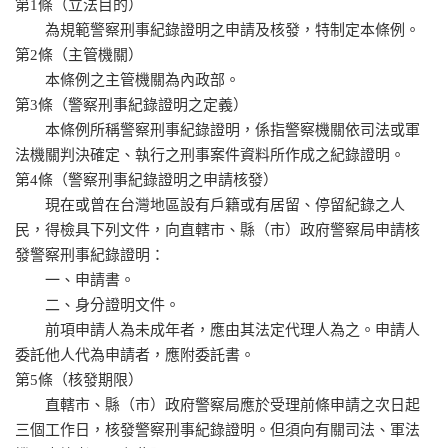
第1條（立法目的）
為規範警察刑事紀錄證明之申請及核發，特制定本條例。
第2條（主管機關）
本條例之主管機關為內政部。
第3條（警察刑事紀錄證明之定義）
本條例所稱警察刑事紀錄證明，係指警察機關依司法或軍
法機關判決確定、執行之刑事案件資料所作成之紀錄證明。
第4條（警察刑事紀錄證明之申請核發）
現在或曾在台灣地區設有戶籍或有居留、停留紀錄之人
民，得檢具下列文件，向直轄市、縣（市）政府警察局申請核
發警察刑事紀錄證明：
一、申請書。
二、身分證明文件。
前項申請人為未成年者，應由其法定代理人為之。申請人
委託他人代為申請者，應附委託書。
第5條（核發期限）
直轄市、縣（市）政府警察局應於受理前條申請之次日起
三個工作日，核發警察刑事紀錄證明。但須向有關司法、軍法