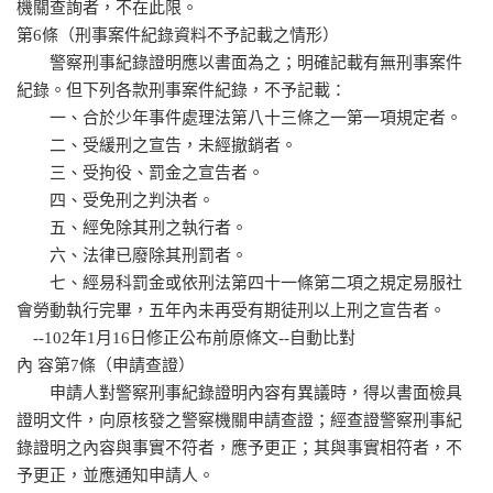
機關查詢者，不在此限。
第6條（刑事案件紀錄資料不予記載之情形）
警察刑事紀錄證明應以書面為之；明確記載有無刑事案件
紀錄。但下列各款刑事案件紀錄，不予記載：
一、合於少年事件處理法第八十三條之一第一項規定者。
二、受緩刑之宣告，未經撤銷者。
三、受拘役、罰金之宣告者。
四、受免刑之判決者。
五、經免除其刑之執行者。
六、法律已廢除其刑罰者。
七、經易科罰金或依刑法第四十一條第二項之規定易服社
會勞動執行完畢，五年內未再受有期徒刑以上刑之宣告者。
--102年1月16日修正公布前原條文--自動比對
內 容第7條（申請查證）
申請人對警察刑事紀錄證明內容有異議時，得以書面檢具
證明文件，向原核發之警察機關申請查證；經查證警察刑事紀
錄證明之內容與事實不符者，應予更正；其與事實相符者，不
予更正，並應通知申請人。