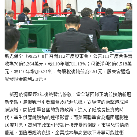
新光保全（9925）8日召開112年度股東會，公告111年度合併營
收為76億5,264萬元，較110年增加1.13%；稅後淨利9億6,518萬
元，較110年增加0.21％，每股稅後純益為2.51元，股東會通過
配發現金股利2.0元。
新冠疫情歷經3年後終暫告停歇，當全球回歸正軌並接納新冠
新常態，烏俄戰爭引發糧食及能源危機，對經濟的衝擊造成通
膨遽增，間接衝擊各國的貨幣政策，進入了低成長投資的時
代，產生供應鏈脫鉤的連帶影響；而美國聯準會為遏阻通膨連
10度升息，高利率政策引發銀行接連暴雷倒閉，市場恐慌情緒
蔓延，面臨著經濟衰退、企業成本攀高營收下滑等可能性衝