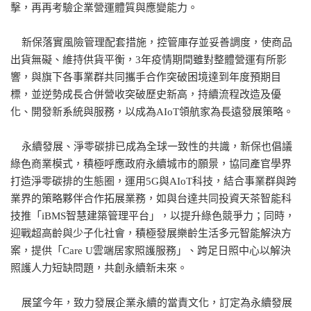
擊，再再考驗企業營運體質與應變能力。
新保落實風險管理配套措施，控管庫存並妥善調度，使商品
出貨無礙、維持供貨平衡，3年疫情期間雖對整體營運有所影
響，與旗下各事業群共同攜手合作突破困境達到年度預期目
標，並逆勢成長合併營收突破歷史新高，持續流程改造及優
化、開發新系統與服務，以成為AIoT領航家為長遠發展策略。
永續發展、淨零碳排已成為全球一致性的共識，新保也倡議
綠色商業模式，積極呼應政府永續城市的願景，協同產官學界
打造淨零碳排的生態圈，運用5G與AIoT科技，結合事業群與跨
業界的策略夥伴合作拓展業務，如與台達共同投資天茶智能科
技推「iBMS智慧建築管理平台」，以提升綠色競爭力；同時，
迎戰超高齡與少子化社會，積極發展樂齡生活多元智能解決方
案，提供「Care U雲端居家照護服務」、跨足日照中心以解決
照護人力短缺問題，共創永續新未來。
展望今年，致力發展企業永續的當責文化，訂定為永續發展