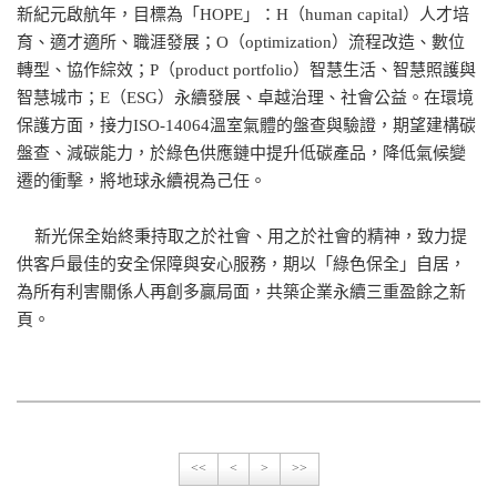
新紀元啟航年，目標為「HOPE」：H（human capital）人才培
育、適才適所、職涯發展；O（optimization）流程改造、數位
轉型、協作綜效；P（product portfolio）智慧生活、智慧照護與
智慧城市；E（ESG）永續發展、卓越治理、社會公益。在環境
保護方面，接力ISO-14064溫室氣體的盤查與驗證，期望建構碳
盤查、減碳能力，於綠色供應鏈中提升低碳產品，降低氣候變
遷的衝擊，將地球永續視為己任。
新光保全始終秉持取之於社會、用之於社會的精神，致力提
供客戶最佳的安全保障與安心服務，期以「綠色保全」自居，
為所有利害關係人再創多贏局面，共築企業永續三重盈餘之新
頁。
<<
<
>
>>