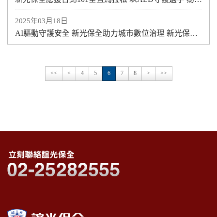
2025年03月18日
AI驅動守護安全 新光保全助力城市數位治理 新光保全AI For All機器狗、AI火災偵測守護城市
<<
<
4
5
6
7
8
>
>>