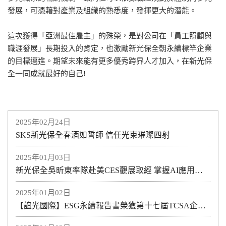
發展，可憑藉對產業及組織的熟悉度，發揮更大的潛能。
這次獲得「亞洲最佳雇主」的殊榮，是對公司在「員工照顧與
職涯發展」⻑期投入的肯定，也激勵新光保全朝永續標竿企業
的目標邁進。期望未來能有更多優秀跨界人才加入，在新光保
全一同成就最好的自己!
2025年02月24日
SKS新光保全春酒如誓師 信任光束璀璨四射
2025年01月03日
新光保全吳昕東率隊赴美CES觀展取經 掌握AI應用脈動
2025年01月02日
【誼光國際】ESG永續報告書榮獲第十七屆TCSA企業永續報告銅獎