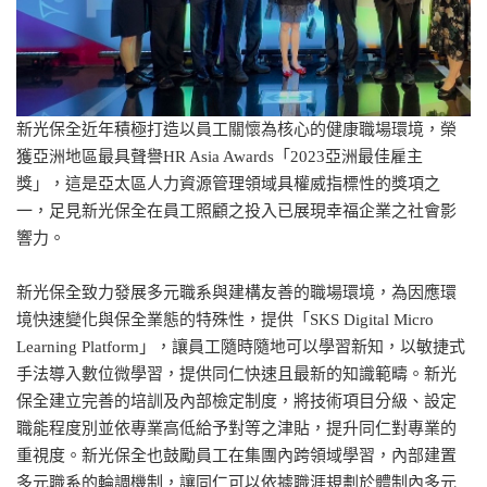
新光保全近年積極打造以員工關懷為核心的健康職場環境，榮
獲亞洲地區最具聲譽HR Asia Awards「2023亞洲最佳雇主
獎」，這是亞太區人力資源管理領域具權威指標性的獎項之
一，足見新光保全在員工照顧之投入已展現幸福企業之社會影
響力。
新光保全致力發展多元職系與建構友善的職場環境，為因應環
境快速變化與保全業態的特殊性，提供「SKS Digital Micro
Learning Platform」，讓員工隨時隨地可以學習新知，以敏捷式
手法導入數位微學習，提供同仁快速且最新的知識範疇。新光
保全建立完善的培訓及內部檢定制度，將技術項目分級、設定
職能程度別並依專業高低給予對等之津貼，提升同仁對專業的
重視度。新光保全也鼓勵員工在集團內跨領域學習，內部建置
多元職系的輪調機制，讓同仁可以依據職涯規劃於體制內多元