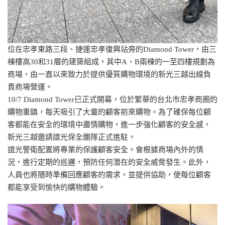
位在忠孝東路三段、捷運忠孝復興站旁的Diamond Tower，由三
棟樓高30和31層的建築組成，其中A、B兩棟的一至四樓規劃為
商場，由一直以來致力於提供優質購物環境的新光三越出線負
責商場營運。
10/7 Diamond Tower已正式開幕，位於繁華的台北市忠孝商圈的
購物重鎮，每天吸引了大量的顧客前來購物。為了確保每位顧
客都能在安全的環境中盡情購物，進一步強化顧客的安全感，
新光三越邀請誼光保全團隊正式進駐。
誼光警衛配置將專業的保護顧客安全。會根據商場內外的情
況，進行定期的巡邏，預防任何潛在的安全威脅發生。此外，
人員也將隨時準備回應顧客的需求，並提供協助，使每位顧客
都能享受到愉快的購物體驗。