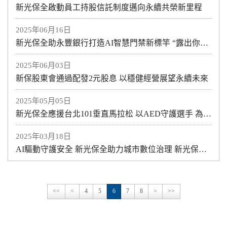
新光保全啟動員工持股信託制度邁向永續共榮新里程
2025年06月16日
新光保全助永豐銀行打造AI智慧門禁新標竿 “露出你的真面目” 新光保全AI人臉辨識守護ATM安全
2025年06月03日
新保股東會通過配發2元股息 以穩健經營展望永續未來
2025年05月05日
新光保全應援台北101垂直馬拉松 以AED守護選手 為台灣加油
2025年03月18日
AI驅動守護安全 新光保全助力城市數位治理 新光保全AI For All機器狗、AI火災偵測守護城市
<<
<
4
5
6
7
8
>
>>