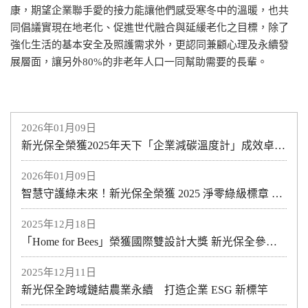
康，期望企業聯手愛的接力能讓他們感受寒冬中的溫暖，也共
同倡議實現在地老化、促進世代融合與延緩老化之目標，除了
強化生活的基本安全及照護需求外，更認同兼顧心理及永續發
展層面，讓另外80%的非老年人口一同幫助需要的長輩。
2026年01月09日
新光保全榮獲2025年天下「企業減碳溫度計」成效卓越標章 落實淨零行動 展現服務業永續韌性
2026年01月09日
智慧守護綠未來！新光保全榮獲 2025 淨零綠級標章 深化低碳營運與數位轉型
2025年12月18日
「Home for Bees」榮獲國際雙設計大獎 新光保全參與支持生物多樣性行動
2025年12月11日
新光保全跨域鏈結農業永續 打造企業 ESG 新標竿