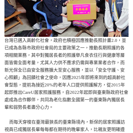
台灣已邁入高齡化社會，政府也積極因應推動長照計畫2.0，並
已成為各縣市政府社會局的主要政策之一，推動長期照護的各
項相關業務，其中對獨居長者的照護舉凡食衣住行與健康等層
面皆需全面考量，尤其人力供不應求仍需與專業業者合作，而
新光保全已由安全服務擴大至安心服務，並以「安全守護、安
心照顧」為回饋社會之使命，因應2025年即將來到的超高齡社
會型態，提前為接近20%的老年人口提供照護解方，從2015年
起即推出CareU居家照護服務，自2022年起即與臺東縣政府社會
處成為合作夥伴，共同為老化指數全國第一的臺東縣內獨居長
輩和弱勢長者盡分心力。
而每天穿梭在臺灣最狹長的臺東縣境內，新保的居家照護訪
視員已成獨居長輩每每都在期待的晚輩家人，比親友更明確遵