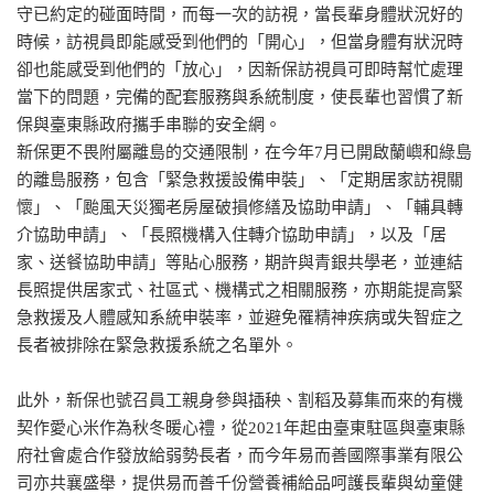
守已約定的碰面時間，而每一次的訪視，當長輩身體狀況好的
時候，訪視員即能感受到他們的「開心」，但當身體有狀況時
卻也能感受到他們的「放心」，因新保訪視員可即時幫忙處理
當下的問題，完備的配套服務與系統制度，使長輩也習慣了新
保與臺東縣政府攜手串聯的安全網。
新保更不畏附屬離島的交通限制，在今年7月已開啟蘭嶼和綠島
的離島服務，包含「緊急救援設備申裝」、「定期居家訪視關
懷」、「颱風天災獨老房屋破損修繕及協助申請」、「輔具轉
介協助申請」、「長照機構入住轉介協助申請」，以及「居
家、送餐協助申請」等貼心服務，期許與青銀共學老，並連結
長照提供居家式、社區式、機構式之相關服務，亦期能提高緊
急救援及人體感知系統申裝率，並避免罹精神疾病或失智症之
長者被排除在緊急救援系統之名單外。
此外，新保也號召員工親身參與插秧、割稻及募集而來的有機
契作愛心米作為秋冬暖心禮，從2021年起由臺東駐區與臺東縣
府社會處合作發放給弱勢長者，而今年易而善國際事業有限公
司亦共襄盛舉，提供易而善千份營養補給品呵護長輩與幼童健