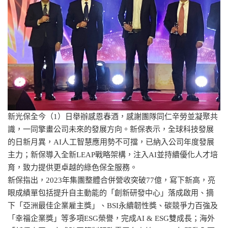
新光保全今（1）日舉辦感恩春酒，感謝團隊同仁辛勞並凝聚共
識，一同擎畫公司未來的發展方向。新保表示，全球科技發展
的日新月異，AI人工智慧應用勢不可擋，已納入公司年度發展
主力；新保導入全新LEAP戰略架構，注入AI並持續優化人才培
育，致力提供更卓越的綠色保全服務。
新保指出，2023年集團整體合併營收突破77億，寫下新高，亮
眼成績單包括提升自主動能的「創新研發中心」落成啟用、摘
下「亞洲最佳企業雇主獎」、BSI永續韌性獎、碳競爭力百強及
「幸福企業獎」等多項ESG榮譽，完成AI & ESG雙成長；海外