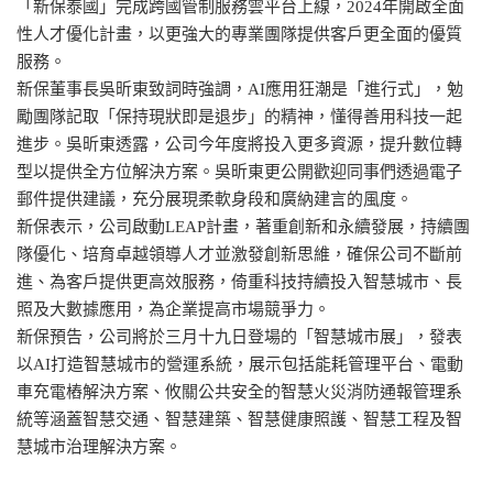
「新保泰國」完成跨國管制服務雲平台上線，2024年開啟全面
性人才優化計畫，以更強大的專業團隊提供客戶更全面的優質
服務。
新保董事長吳昕東致詞時強調，AI應用狂潮是「進行式」，勉
勵團隊記取「保持現狀即是退步」的精神，懂得善用科技一起
進步。吳昕東透露，公司今年度將投入更多資源，提升數位轉
型以提供全方位解決方案。吳昕東更公開歡迎同事們透過電子
郵件提供建議，充分展現柔軟身段和廣納建言的風度。
新保表示，公司啟動LEAP計畫，著重創新和永續發展，持續團
隊優化、培育卓越領導人才並激發創新思維，確保公司不斷前
進、為客戶提供更高效服務，倚重科技持續投入智慧城市、長
照及大數據應用，為企業提高市場競爭力。
新保預告，公司將於三月十九日登場的「智慧城市展」，發表
以AI打造智慧城市的營運系統，展示包括能耗管理平台、電動
車充電樁解決方案、攸關公共安全的智慧火災消防通報管理系
統等涵蓋智慧交通、智慧建築、智慧健康照護、智慧工程及智
慧城市治理解決方案。