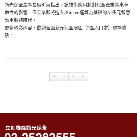
新光保全董事長吳昕東指出，該技術應用將對保全產業帶來革
命性的影響，保全業即將進入以token運算為基礎的AI多元智慧
應用服務時代。
更多精彩內容，歡迎蒞臨新光保全展區（P區入口處）現場體
驗。
<<
<
>
>>