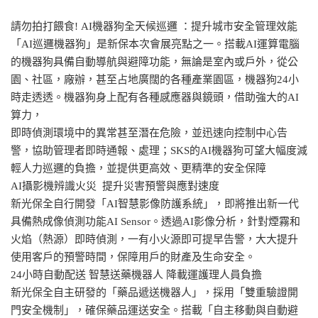
請勿拍打餵食! AI機器狗全天候巡邏 ：提升城市安全管理效能
「AI巡邏機器狗」是新保本次會展亮點之一。搭載AI運算電腦
的機器狗具備自動導航與避障功能，無論是室內或戶外，從公
園、社區，廠辦，甚至占地廣闊的各種產業園區，機器狗24小
時走透透。機器狗身上配有各種感應器與鏡頭，借助強大的AI
算力，
即時偵測環境中的異常甚至潛在危險，並迅速向控制中心告
警，協助管理者即時通報、處理；SKS的AI機器狗可望大幅度減
輕人力巡邏的負擔，並提供更高效、更精準的安全保障
AI攝影機辨識火災 提升災害預警與應對速度
新光保全自行開發「AI智慧影像防護系統」，即將推出新一代
具備熱成像偵測功能AI Sensor。透過AI影像分析，針對煙霧和
火焰（熱源）即時偵測，一有小火源即可提早告警，大大提升
使用客戶的預警時間，保障用戶的財產及生命安全。
24小時自動配送 智慧送藥機器人 降載運護理人員負擔
新光保全自主研發的「藥品遞送機器人」，採用「雙重驗證開
門安全機制」，確保藥品運送安全。搭載「自主移動與自動避