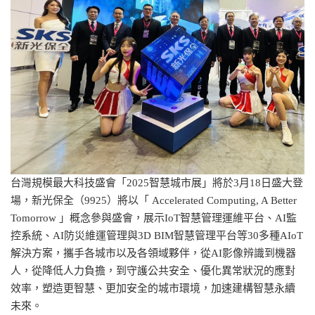
台灣規模最大科技盛會「2025智慧城市展」將於3月18日盛大登
場，新光保全（9925）將以「 Accelerated Computing, A Better
Tomorrow 」概念參與盛會，展示IoT智慧管理運維平台、AI監
控系統、AI防災維運管理與3D BIM智慧管理平台等30多種AIoT
解決方案，攜手各城市以及各領域夥伴，從AI影像辨識到機器
人，從降低人力負擔，到守護公共安全、優化異常狀況的應對
效率，塑造更智慧、更加安全的城市環境，加速建構智慧永續
未來。