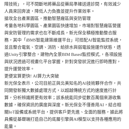
障技術」，可不間斷地將藥品從藥局準確送達診間，有效減少
人員來回奔波，降低人力負擔並提升作業效率。
搶攻全台產業園區，推動智慧廠區與安防管理
考量各地科學園區、產業園區快速增加，市場對智慧廠區營運
與安防管理的需求也在不斷成長，新光保全積極推動整合服
務，其中「iBMS智能建築維運平台」可搭配AI智能監控系統，
並且整合電氣、空調、消防、給排水與弱電設施運作狀態，透
過Unity引擎整合，建物內全景BIM Based監控模式,，各項設施
與狀況透過可視畫化平台掌握，針對突發狀況進行即時應對，
提升運營效率。
更便宜算更快! AI算力大突破
新光保全表示，公司目前正與北美知名的AI技術夥伴合作，共
同開發新獨大數據處理方式，以超越傳統方式的速度進行計
算，分析辨識將更有效率；該系統能同步從數百萬個來源收集
數據，確保資訊的廣度與深度。新光保全不僅善用AI，結合相
關IoT設備或系統平台，提供客戶更先進、全面的服務，據此將
具備從基礎端打造自己的底層引擎與AI模型以支持各種應用的
能量。