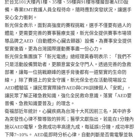
於台北101大樓內1樓、35樓、59樓與91樓等樓層部署AED設
備，專業EMT救護人員全程待命，隨時應對突發狀況，讓選手
安心全力衝刺。
新光保全表示，面對高強度的賽程挑戰，選手不僅要有過人的
體能，更需要完善的賽事醫療支援，新光保全提供賽事市場領
導品牌之AED（自動體外心臟去顫器）設備，為賽事安全提供
堅實後盾，更為台灣國際運動賽事盡一份心力。
新光保全集團旗下「新光電通」總經理黃春明表示：「我們不
只是活動設備贊助者，更願意當安全守門人。透過完善的急救
部署，讓每一位挑戰巔峰的選手背後都有一道堅實的生命防
線。」除了賽道上的安全守護，新光保全也在活動現場設立
AED體驗區，讓民眾實際操作AED與CPR訓練假人「安妮」，
讓民眾了解正確急救知識，強化全民救命意識，落實「AED要
普備、急救知識要普及」的理念。
衛福部近年統計，心臟疾病為台灣十大死因前三名，其中許多
為突發性心律不整導致的猝死；醫學文獻指出，若能在1分鐘內
施以AED電擊，急救成功率高達九成，每延誤1分鐘，成功率即
下降7~10%。 AED能即時分析心律，自動判斷是否需電擊並執