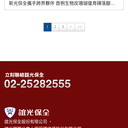
新光保全攜手跨界夥伴 首例生物炭珊瑚復育磚落腳澎湖
1
2
3
>
>>
誼光保全股份有限公司 ‧