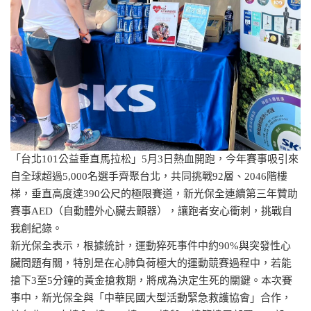
「台北101公益垂直馬拉松」5月3日熱血開跑，今年賽事吸引來
自全球超過5,000名選手齊聚台北，共同挑戰92層、2046階樓
梯，垂直高度達390公尺的極限賽道，新光保全連續第三年贊助
賽事AED（自動體外心臟去顫器），讓跑者安心衝刺，挑戰自
我創紀錄。
新光保全表示，根據統計，運動猝死事件中約90%與突發性心
臟問題有關，特別是在心肺負荷極大的運動競賽過程中，若能
搶下3至5分鐘的黃金搶救期，將成為決定生死的關鍵。本次賽
事中，新光保全與「中華民國大型活動緊急救護協會」合作，