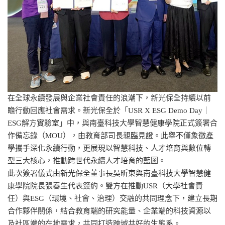
在全球永續發展與企業社會責任的浪潮下，新光保全持續以前
瞻行動回應社會需求。新光保全於「USR X ESG Demo Day｜
ESG解方實驗室」中，與南臺科技大學智慧健康學院正式簽署合
作備忘錄（MOU），由教育部司長親臨見證。此舉不僅象徵產
學攜手深化永續行動，更展現以智慧科技、人才培育與數位轉
型三大核心，推動跨世代永續人才培育的藍圖。
此次簽署儀式由新光保全董事長吳昕東與南臺科技大學智慧健
康學院院長張春生代表簽約。雙方在推動USR（大學社會責
任）與ESG（環境、社會、治理）交融的共同理念下，建立長期
合作夥伴關係，結合教育端的研究能量、企業端的科技資源以
及社區端的在地需求，共同打造跨域共好的生態系。