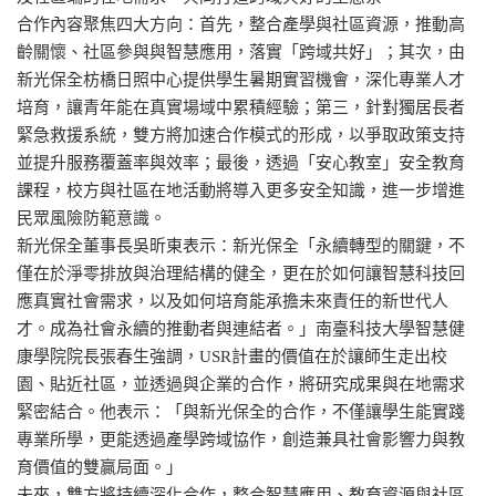
合作內容聚焦四大方向：首先，整合產學與社區資源，推動高
齡關懷、社區參與與智慧應用，落實「跨域共好」；其次，由
新光保全枋橋日照中心提供學生暑期實習機會，深化專業人才
培育，讓青年能在真實場域中累積經驗；第三，針對獨居長者
緊急救援系統，雙方將加速合作模式的形成，以爭取政策支持
並提升服務覆蓋率與效率；最後，透過「安心教室」安全教育
課程，校方與社區在地活動將導入更多安全知識，進一步增進
民眾風險防範意識。
新光保全董事長吳昕東表示：新光保全「永續轉型的關鍵，不
僅在於淨零排放與治理結構的健全，更在於如何讓智慧科技回
應真實社會需求，以及如何培育能承擔未來責任的新世代人
才。成為社會永續的推動者與連結者。」南臺科技大學智慧健
康學院院長張春生強調，USR計畫的價值在於讓師生走出校
園、貼近社區，並透過與企業的合作，將研究成果與在地需求
緊密結合。他表示：「與新光保全的合作，不僅讓學生能實踐
專業所學，更能透過產學跨域協作，創造兼具社會影響力與教
育價值的雙贏局面。」
未來，雙方將持續深化合作，整合智慧應用、教育資源與社區