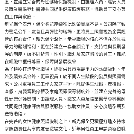
度，並建立完善的母性健康保護機制，由護理人員、職安人員
及職業醫學專科醫師共同提供健康照護服務，協助員工安心兼
顧工作與家庭。
新光保全表示，保全業能連續獲此殊榮實屬不易。公司除了致
力營造公平、友善且具彈性的職場，更將員工照顧視為企業經
營的核心責任。新光保全深信，幸福職場的核心不僅在於具競
爭力的薪酬福利，更在於建立一套兼顧公平、支持性與長期發
展的制度，讓不同背景、性別、職涯及家庭階段的員工，都能
在組織中獲得尊重、保障與發展機會。
為了積極打造幸福職場，除提供具市場競爭力的薪酬福利、年
終及績效獎金外，更重視員工於不同人生階段的發展與照顧需
求。公司重視員工工作與家庭平衡，除提供生理假、產檢假、
產假、育嬰留職停薪及家庭照顧假等制度外，並建立完善的母
性健康保護機制，由護理人員、職安人員及職業醫學專科醫師
共同提供健康評估與照護服務，協助女性員工安心度過孕期及
產後階段。
在完善的女性健康照護機制之上，新光保全更積極打造支持家
庭照顧責任共享的友善職場文化。近年男性員工申請育嬰留職