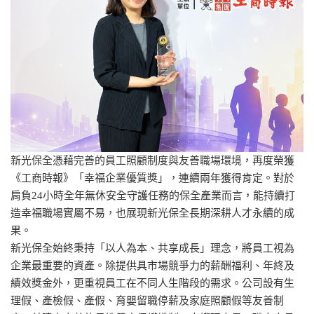
新光保全憑藉完善的員工照顧制度與友善職場環境，再度榮獲
《工商時報》「幸福企業優質獎」，連續兩年獲得肯定。對於
肩負24小時全年無休安全守護任務的保全產業而言，能持續打
造幸福職場實屬不易，也展現新光保全長期深耕人才永續的成
果。
新光保全始終秉持「以人為本、共享成長」理念，將員工視為
企業最重要的資產。除提供具市場競爭力的薪酬福利、年終及
績效獎金外，更重視員工在不同人生階段的需求。公司設有生
理假、產檢假、產假、育嬰留職停薪及家庭照顧假等友善制