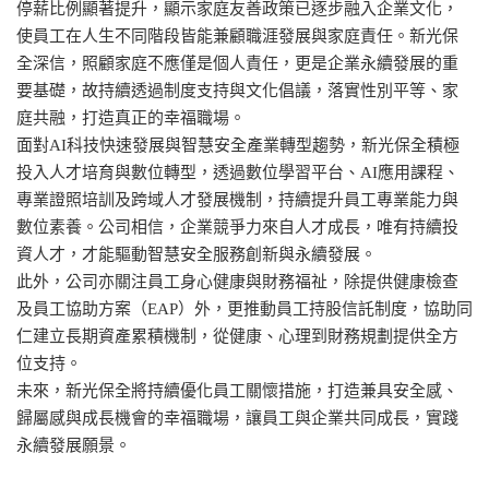
停薪比例顯著提升，顯示家庭友善政策已逐步融入企業文化，
使員工在人生不同階段皆能兼顧職涯發展與家庭責任。新光保
全深信，照顧家庭不應僅是個人責任，更是企業永續發展的重
要基礎，故持續透過制度支持與文化倡議，落實性別平等、家
庭共融，打造真正的幸福職場。
面對AI科技快速發展與智慧安全產業轉型趨勢，新光保全積極
投入人才培育與數位轉型，透過數位學習平台、AI應用課程、
專業證照培訓及跨域人才發展機制，持續提升員工專業能力與
數位素養。公司相信，企業競爭力來自人才成長，唯有持續投
資人才，才能驅動智慧安全服務創新與永續發展。
此外，公司亦關注員工身心健康與財務福祉，除提供健康檢查
及員工協助方案（EAP）外，更推動員工持股信託制度，協助同
仁建立長期資產累積機制，從健康、心理到財務規劃提供全方
位支持。
未來，新光保全將持續優化員工關懷措施，打造兼具安全感、
歸屬感與成長機會的幸福職場，讓員工與企業共同成長，實踐
永續發展願景。