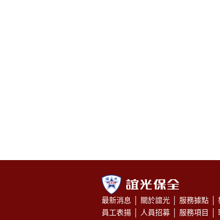
最新消息
│
關於誼光
│
服務據點
│
員工表揚
│
人員招募
│
服務項目
│