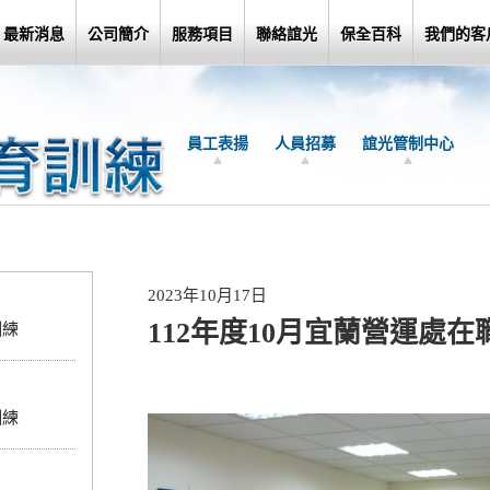
最新消息
公司簡介
服務項目
聯絡誼光
保全百科
我們的客
員工表揚
人員招募
誼光管制中心
2023年10月17日
112年度10月宜蘭營運處
訓練
訓練