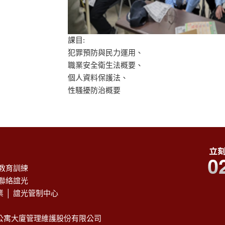
課目:
犯罪預防與民力運用、
職業安全衛生法概要、
個人資料保護法、
性騷擾防治概要
教育訓練
聯絡誼光
業
│
誼光管制中心
公寓大廈管理維護股份有限公司