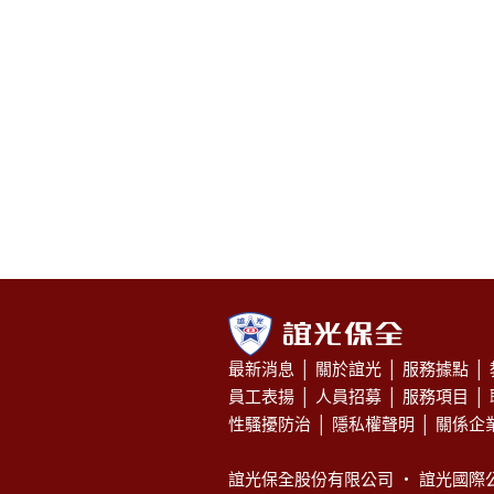
最新消息
│
關於誼光
│
服務據點
│
員工表揚
│
人員招募
│
服務項目
│
性騷擾防治
│
隱私權聲明
│
關係企
誼光保全股份有限公司 ‧
誼光國際