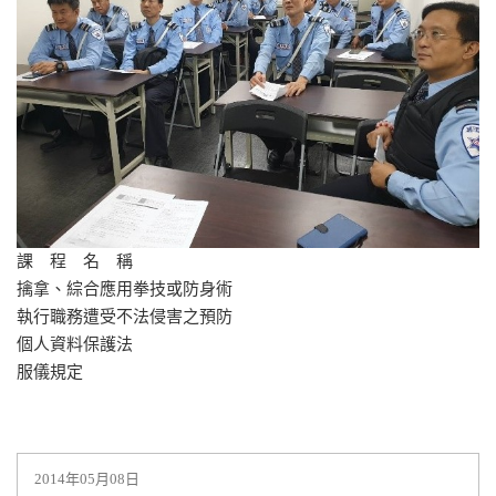
課 程 名 稱
擒拿、綜合應用拳技或防身術
執行職務遭受不法侵害之預防
個人資料保護法
服儀規定
2014年05月08日