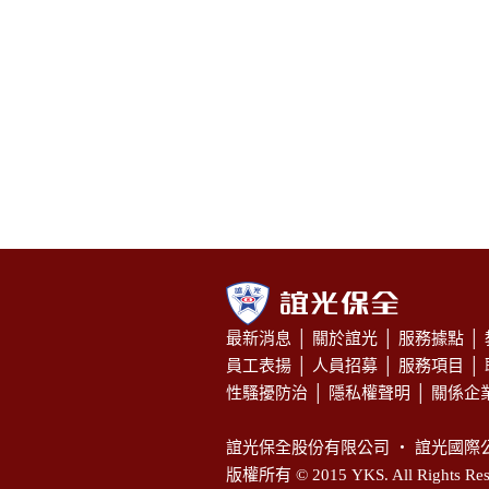
最新消息
│
關於誼光
│
服務據點
│
員工表揚
│
人員招募
│
服務項目
│
性騷擾防治
│
隱私權聲明
│
關係企
誼光保全股份有限公司 ‧
誼光國際
版權所有
© 2015 YKS. All Rights Res