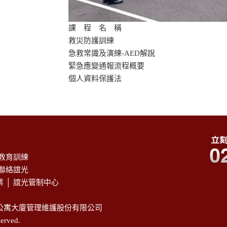
課 程 名 稱
救災防護訓練
急救常識及演練-AED解說
緊急應變通報流程概要
個人資料保護法
教育訓練
聯絡誼光
業
│
誼光管制中心
公寓大廈管理維護股份有限公司
erved.