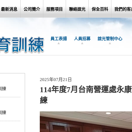
最新消息
公司簡介
服務項目
聯絡誼光
保全百科
我們的客
員工表揚
人員招募
誼光管制中心
2025年07月21日
114年度7月台南營運處永
訓練
練
訓練