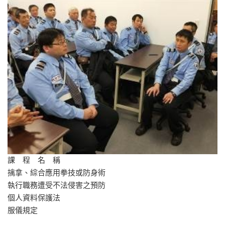
課 程 名 稱
擒拿、綜合應用拳技或防身術
執行職務遭受不法侵害之預防
個人資料保護法
服儀規定