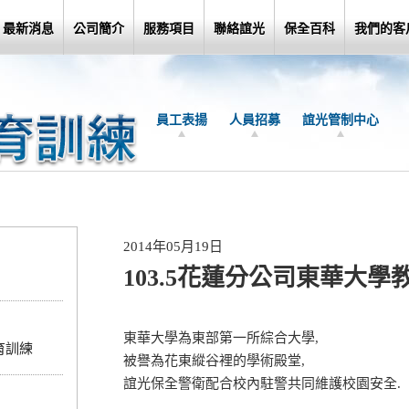
最新消息
公司簡介
服務項目
聯絡誼光
保全百科
我們的客
員工表揚
人員招募
誼光管制中心
2014年05月19日
103.5花蓮分公司東華大學
東華大學為東部第一所綜合大學,
育訓練
被譽為花東縱谷裡的學術殿堂,
誼光保全警衛配合校內駐警共同維護校園安全.