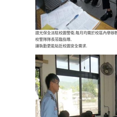
誼光保全派駐校園警衛,每月均需於校區內舉辦教
校警隊隊長蒞臨指導,
讓執勤更能貼近校園安全需求.