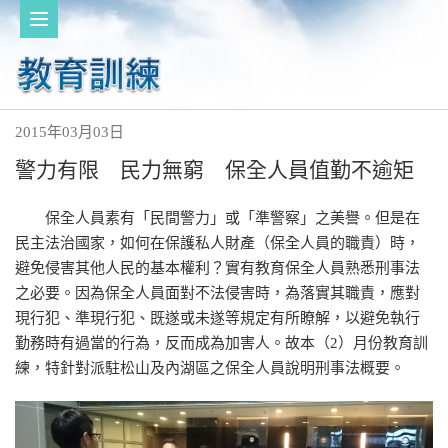
2015年03月03日
警力有限 民力無窮 保全人員值勤不逾矩
保全人員素有「民間警力」或「準警察」之美譽。但是在
民主法治國家，如何在保護私人財產（保全人員的職責）時，
避免侵害其他人民的基本權利？實有教育保全人員熟悉刑事法
之必要。因為保全人員面對不法侵害時，為落實其職責，應對
現行犯、準現行犯、既遂或未遂等規定有所瞭解，以避免執行
勤務時有過當的行為，反而成為加害人。故本（2）月份教育訓
練，特針對派駐松山及內湖區之保全人員說明刑事法概要。