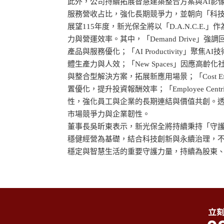
此外，公司持續拓展智慧建築整合方案與AI影
服務營收占比，強化長期競爭力，並朝向「科
展望115年度，新光保全將以「D.A.N.C.E
力與營運效率。其中，「Demand Drive」
產品與服務優化；「AI Productivity」聚
體生產力與人效；「New Spaces」因應高
與整合型解決方案，拓展新應用場景；「Cost Ef
置優化，提升投資報酬效率；「Employee Ce
性，強化員工與企業的長期連結與價值共創。
市場競爭力與企業韌性。
董事長吳昕東表示，新光保全將持續秉持「守
穩健經營為基礎，結合科技創新與永續治理，
穩定與智慧生活的重要守護力量，持續為股東