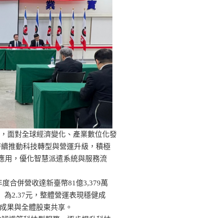
東會，面對全球經濟變化、產業數位化發
持續推動科技轉型與營運升級，積極
術應用，優化智慧派遣系統與服務流
度合併營收達新臺幣81億3,379萬
S）為2.37元，整體營運表現穩健成
營成果與全體股東共享。