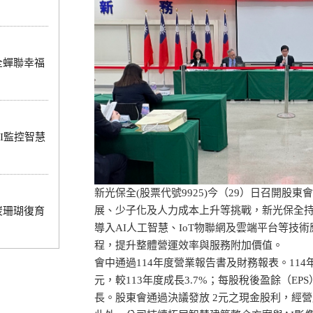
全蟬聯幸福
I監控智慧
新光保全(股票代號9925)今（29）日召開股
展、少子化及人力成本上升等挑戰，新光保全
炭珊瑚復育
導入AI人工智慧、IoT物聯網及雲端平台等技
程，提升整體營運效率與服務附加價值。
會中通過114年度營業報告書及財務報表。114年
元，較113年度成長3.7%；每股稅後盈餘（EP
長。股東會通過決議發放 2元之現金股利，經