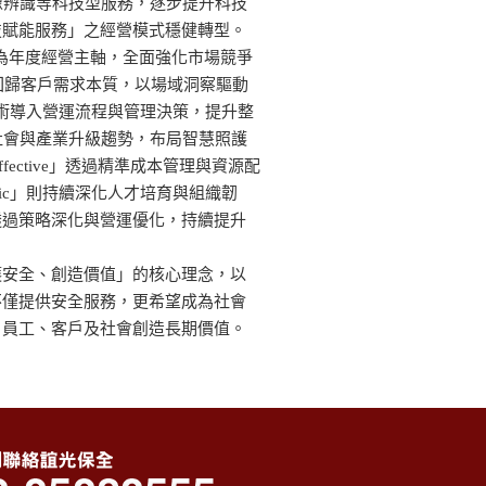
像辨識等科技型服務，逐步提升科技
技賦能服務」之經營模式穩健轉型。
.」作為年度經營主軸，全面強化市場競爭
強調回歸客戶需求本質，以場域洞察驅動
焦AI技術導入營運流程與管理決策，提升整
齡化社會與產業升級趨勢，布局智慧照護
fective」透過精準成本管理與資源配
ntric」則持續深化人才培育與組織韌
透過策略深化與營運優化，持續提升
護安全、創造價值」的核心理念，以
不僅提供安全服務，更希望成為社會
、員工、客戶及社會創造長期價值。