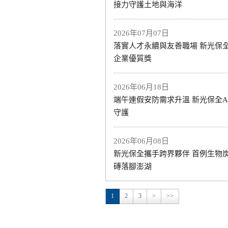
接力守護土地與海洋
2026年07月07日
落實人才永續與友善職場 新光保
企業優質獎
2026年06月18日
端午連假安防需求升溫 新光保全A
守護
2026年06月08日
新光保全攜手跨界夥伴 首例生物
磚落腳澎湖
1
2
3
>
>>