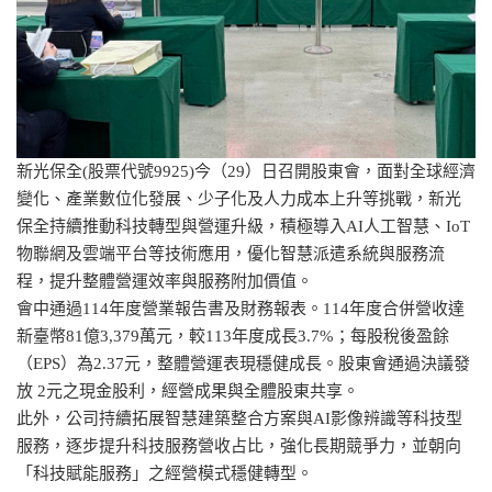
新光保全(股票代號9925)今（29）日召開股東會，面對全球經濟
變化、產業數位化發展、少子化及人力成本上升等挑戰，新光
保全持續推動科技轉型與營運升級，積極導入AI人工智慧、IoT
物聯網及雲端平台等技術應用，優化智慧派遣系統與服務流
程，提升整體營運效率與服務附加價值。
會中通過114年度營業報告書及財務報表。114年度合併營收達
新臺幣81億3,379萬元，較113年度成長3.7%；每股稅後盈餘
（EPS）為2.37元，整體營運表現穩健成長。股東會通過決議發
放 2元之現金股利，經營成果與全體股東共享。
此外，公司持續拓展智慧建築整合方案與AI影像辨識等科技型
服務，逐步提升科技服務營收占比，強化長期競爭力，並朝向
「科技賦能服務」之經營模式穩健轉型。