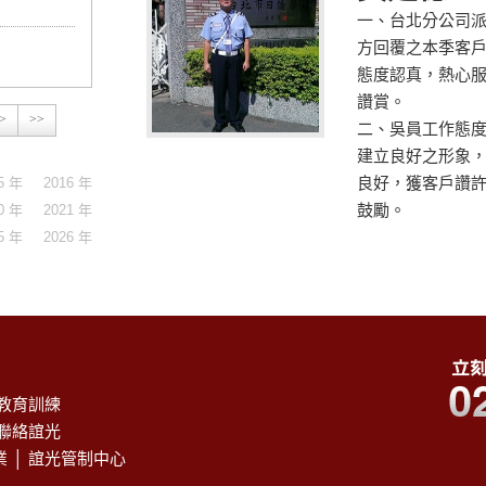
一、台北分公司派
方回覆之本季客
態度認真，熱心
讚賞。
>
>>
二、吳員工作態
建立良好之形象，
5 年
2016 年
良好，獲客戶讚許
0 年
2021 年
鼓勵。
5 年
2026 年
教育訓練
聯絡誼光
業
│
誼光管制中心