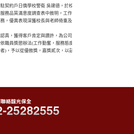
駐契約戶日僑學校警衛 吳建德，於校
戶服務品質滿意度調查表中敘明，工作
服務，優異表現深獲校長與老師倚重及
度認真，獲得客戶肯定與讚許，為公司
依職員獎懲辦法(工作勤奮，服務態度
者)，予以從優敘獎，嘉獎貳次，以茲