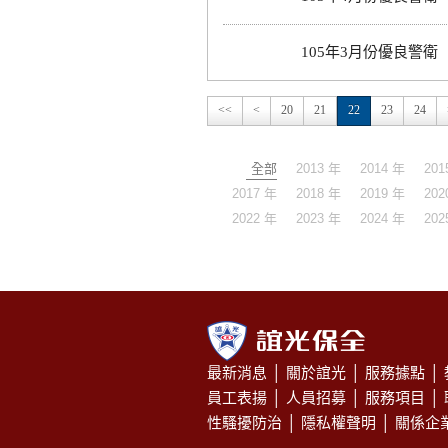
105年3月份優良警衛
<<
<
20
21
22
23
24
全部
2013 年
2014 年
201
2017 年
2018 年
2019 年
202
2022 年
2023 年
2024 年
202
最新消息
│
關於誼光
│
服務據點
│
員工表揚
│
人員招募
│
服務項目
│
性騷擾防治
│
隱私權聲明
│
關係企