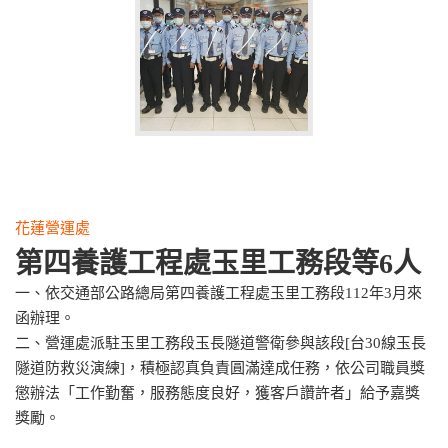
花蓮營運處
第四養護工程處玉里工務段等6人
一、依交通部公路總局第四養護工程處玉里工務段112年3月來
函辦理。
二、營運處派駐玉里工務段玉長隧道警衛參與該段[台30線玉長
隧道防救災演練]，積極認真負責圓滿達成任務，依公司職員獎
懲辦法「工作勤奮，服務態度良好，獲客戶讚許者」給予嘉獎
獎勵。