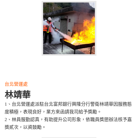
台北營運處
林靖華
1、台北營運處派駐台北富邦銀行興隆分行警衛林靖華因服務態
度積極，表現良好，業方來函請我司給予獎勵。
2、林員服勤認真，有助提升公司形象，依職員獎懲辦法核予嘉
獎貳次，以資鼓勵。