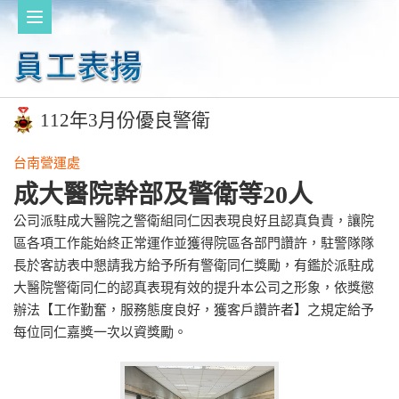
112年3月份優良警衛
台南營運處
成大醫院幹部及警衛等20人
公司派駐成大醫院之警衛組同仁因表現良好且認真負責，讓院
區各項工作能始終正常運作並獲得院區各部門讚許，駐警隊隊
長於客訪表中懇請我方給予所有警衛同仁獎勵，有鑑於派駐成
大醫院警衛同仁的認真表現有效的提升本公司之形象，依獎懲
辦法【工作勤奮，服務態度良好，獲客戶讚許者】之規定給予
每位同仁嘉獎一次以資獎勵。