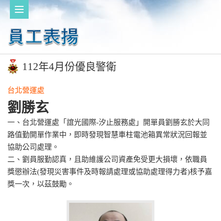
112年4月份優良警衛
台北營運處
劉勝玄
一、台北營運處「誼光國際-汐止服務處」開單員劉勝玄於大同
路值勤開單作業中，即時發現智慧車柱電池箱異常狀況回報並
協助公司處理。
二、劉員服勤認真，且助維護公司資產免受更大損壞，依職員
獎懲辦法(發現災害事件及時報請處理或協助處理得力者)核予嘉
獎一次，以茲鼓勵。