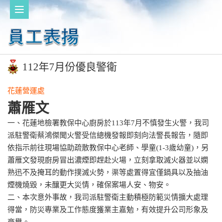
112年7月份優良警衛
花蓮營運處
蕭雁文
一、花蓮地檢署教保中心廚房於113年7月不慎發生火警，我司
派駐警衛蔡鴻傑聞火警受信總機發報即刻向法警長報告，隨即
依指示前往現場協助疏散教保中心老師、學童(1-3歲幼童)，另
蕭雁文發現廚房冒出濃煙即趕赴火場，立刻拿取滅火器並以嫻
熟迅不及掩耳的動作撲滅火勢，渠等處置得宜僅鍋具以及抽油
煙機燒毀，未釀更大災情，確保案場人安、物安。
二、本次意外事故，我司派駐警衛主動積極防範災情擴大處理
得當，防災專業及工作態度獲業主嘉勉，有效提升公司形象及