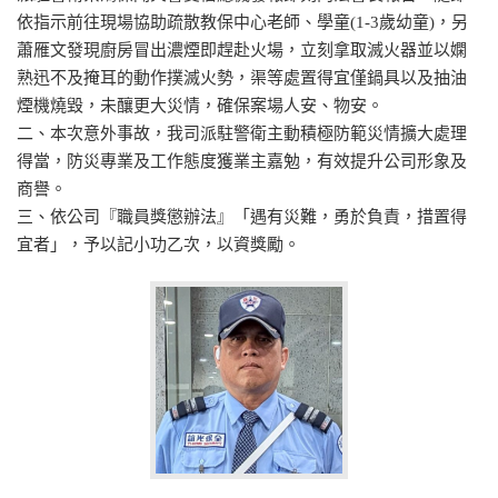
依指示前往現場協助疏散教保中心老師、學童(1-3歲幼童)，另
蕭雁文發現廚房冒出濃煙即趕赴火場，立刻拿取滅火器並以嫻
熟迅不及掩耳的動作撲滅火勢，渠等處置得宜僅鍋具以及抽油
煙機燒毀，未釀更大災情，確保案場人安、物安。
二、本次意外事故，我司派駐警衛主動積極防範災情擴大處理
得當，防災專業及工作態度獲業主嘉勉，有效提升公司形象及
商譽。
三、依公司『職員獎懲辦法』「遇有災難，勇於負責，措置得
宜者」，予以記小功乙次，以資獎勵。