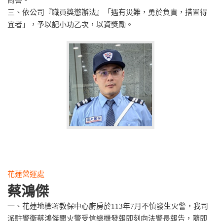
商譽。
三、依公司『職員獎懲辦法』「遇有災難，勇於負責，措置得
宜者」，予以記小功乙次，以資獎勵。
花蓮營運處
蔡鴻傑
一、花蓮地檢署教保中心廚房於113年7月不慎發生火警，我司
派駐警衛蔡鴻傑聞火警受信總機發報即刻向法警長報告，隨即