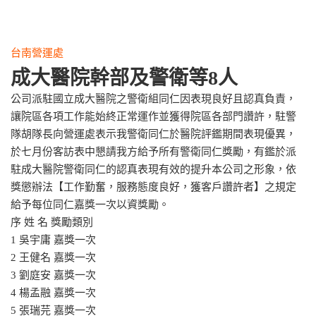
台南營運處
成大醫院幹部及警衛等8人
公司派駐國立成大醫院之警衛組同仁因表現良好且認真負責，
讓院區各項工作能始終正常運作並獲得院區各部門讚許，駐警
隊胡隊長向營運處表示我警衛同仁於醫院評鑑期間表現優異，
於七月份客訪表中懇請我方給予所有警衛同仁獎勵，有鑑於派
駐成大醫院警衛同仁的認真表現有效的提升本公司之形象，依
獎懲辦法【工作勤奮，服務態度良好，獲客戶讚許者】之規定
給予每位同仁嘉獎一次以資獎勵。
序 姓 名 獎勵類別
1 吳宇庸 嘉獎一次
2 王健名 嘉獎一次
3 劉庭安 嘉獎一次
4 楊孟融 嘉獎一次
5 張瑞芫 嘉獎一次