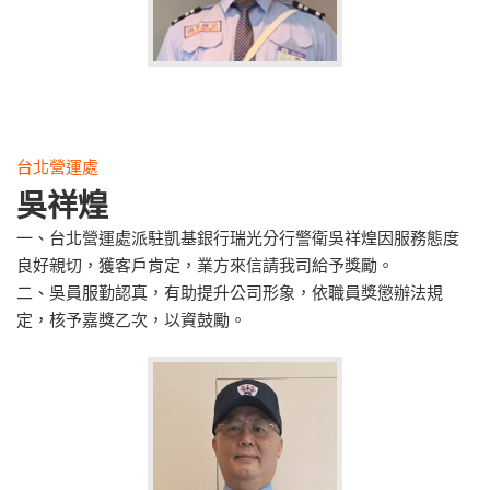
台北營運處
吳祥煌
一、台北營運處派駐凱基銀行瑞光分行警衛吳祥煌因服務態度
良好親切，獲客戶肯定，業方來信請我司給予獎勵。
二、吳員服勤認真，有助提升公司形象，依職員獎懲辦法規
定，核予嘉獎乙次，以資鼓勵。