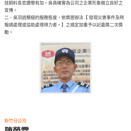
技飼料長官讚譽有加。吳員確實為公司之企業形象樹立良好之
宣傳。
二、吳羽逍積極的服務態度，依獎懲辦法【 發現災害事件及時
報請處理或協助處理得力者。】之規定加重予以記嘉獎二次獎
勵。
新竹分公司