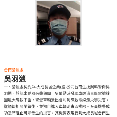
台南營運處
吳羽逍
一、營運處契約戶-大成長城企業(股)公司台南生技飼料警衛吳
羽逍，於凱米颱風來襲期間，吳值勤時發現車輛消毒區電纜線
因風大導致下垂，警覺車輛進出會勾到導致電線走火等災害，
遂通報相關業管後，並獨自進入車輛消毒區排除。吳員機警成
功及時阻止可能發生的災害，其機警表現受到大成長城台南生