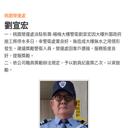
桃園營運處
劉宣宏
一、桃園營運處派駐新壽-楊梅大樓警衛劉宣宏因大樓外圍政府
施工將停水多日，幸警衛處置良好，無造成大樓無水之用情形
發生，建議獎勵警衛人員。營運處因客戶讚揚，服務態度良
好，提報獎勵。
二、依公司職員獎勵辦法規定，予以劉員記嘉獎乙次，以資鼓
勵。