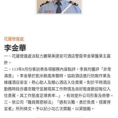
花蓮營運處
李金華
一、花蓮營運處派駐力麗華美達安可酒店警衛李金華獲業主嘉
許。
二、113年8月份客訪表各項服務內容點評，李員均獲評「非常
滿意」，李金華於凱米颱風來襲時，協助酒店進行防颱作業及
維護酒店安全，熱心助人及關心酒店入住貴賓。對於平時酒店
勤務時段亦盡忠職守並展現其工作熱情及良好態度歡迎每位入
住貴賓，其工作態度足堪表率...」，有效提升公司形象及商譽。
三、依公司『職員獎懲辦法』「遇有災難，勇於負責，措置得
宜者」所列條文，予以記小功乙次獎勵，以資鼓勵。