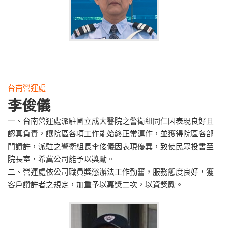
台南營運處
李俊儀
一、台南營運處派駐國立成大醫院之警衛組同仁因表現良好且
認真負責，讓院區各項工作能始終正常運作，並獲得院區各部
門讚許，派駐之警衛組長李俊儀因表現優異，致使民眾投書至
院長室，希冀公司能予以獎勵。
二、營運處依公司職員獎懲辦法工作勤奮，服務態度良好，獲
客戶讚許者之規定，加重予以嘉獎二次，以資獎勵。