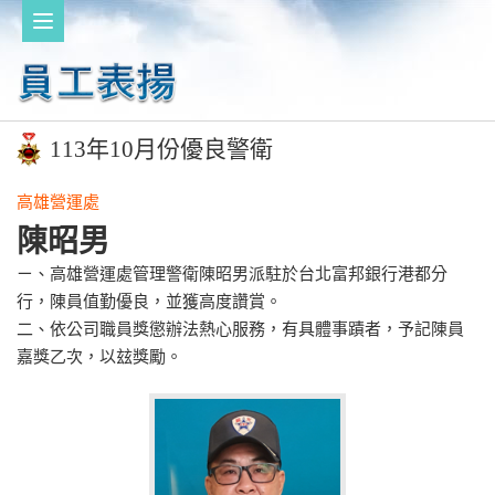
113年10月份優良警衛
高雄營運處
陳昭男
ㄧ、高雄營運處管理警衛陳昭男派駐於台北富邦銀行港都分
行，陳員值勤優良，並獲高度讚賞。
二、依公司職員獎懲辦法熱心服務，有具體事蹟者，予記陳員
嘉獎乙次，以玆獎勵。