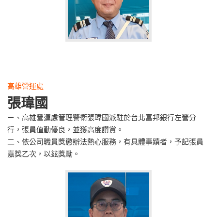
高雄營運處
張瑋國
ㄧ、高雄營運處管理警衛張瑋國派駐於台北富邦銀行左營分
行，張員值勤優良，並獲高度讚賞。
二、依公司職員獎懲辦法熱心服務，有具體事蹟者，予記張員
嘉獎乙次，以玆獎勵。