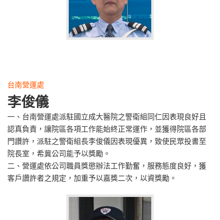
台南營運處
李俊儀
一、台南營運處派駐國立成大醫院之警衛組同仁因表現良好且
認真負責，讓院區各項工作能始終正常運作，並獲得院區各部
門讚許，派駐之警衛組長李俊儀因表現優異，致使民眾投書至
院長室，希冀公司能予以獎勵。
二、營運處依公司職員獎懲辦法工作勤奮，服務態度良好，獲
客戶讚許者之規定，加重予以嘉獎二次，以資獎勵。