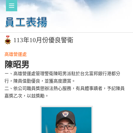
113年10月份優良警衛
高雄營運處
陳昭男
ㄧ、高雄營運處管理警衛陳昭男派駐於台北富邦銀行港都分
行，陳員值勤優良，並獲高度讚賞。
二、依公司職員獎懲辦法熱心服務，有具體事蹟者，予記陳員
嘉獎乙次，以玆獎勵。