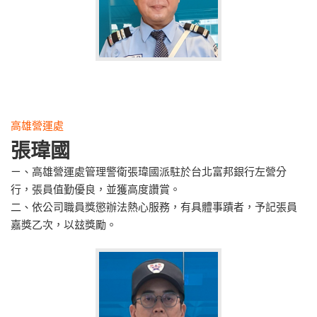
高雄營運處
張瑋國
ㄧ、高雄營運處管理警衛張瑋國派駐於台北富邦銀行左營分
行，張員值勤優良，並獲高度讚賞。
二、依公司職員獎懲辦法熱心服務，有具體事蹟者，予記張員
嘉獎乙次，以玆獎勵。