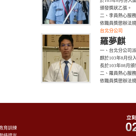
於103年8月份
頒發獎狀乙張。
二、李員熱心服
依職員獎懲辦法
台北分公司
羅夢麒
一、台北分公司派
麒於103年8月
長於103年08月
二、羅員熱心服
依職員獎懲辦法
教育訓練
聯絡誼光