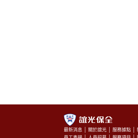
最新消息
│
關於誼光
│
服務據點
│
員工表揚
│
人員招募
│
服務項目
│