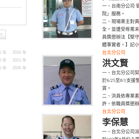
一、台南分公司 
院」服務。
二、現場業主對
全，並遭受辱罵
>>
員獎懲辦法【堅
體事實者。】記
5 年
2016 年
台北分公司
0 年
2021 年
洪文賢
5 年
2026 年
一、台北分公司契
於6/25至8/1
賞。
二、洪員依專業
許，依職員獎懲
台北分公司
李保慧
一、台北分公司派