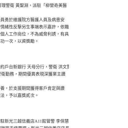
管理警衛 黃聖淵，派駐「柳營奇美醫
黃員勇於維護院方醫護人員及病患安
未情緒性反擊另生事端表示嘉許，依職
守個人工作崗位，不為威脅利誘，有具
小功一次，以資獎勵。
約戶台新銀行 天母分行，警衛 洪文賢
支援警衛勤務，期間優異表現深獲業主讚
素養，於支援期間獲得客戶肯定與讚
辦法，予以嘉獎貳次。
駐新光三越信義店A11館管警 李保慧