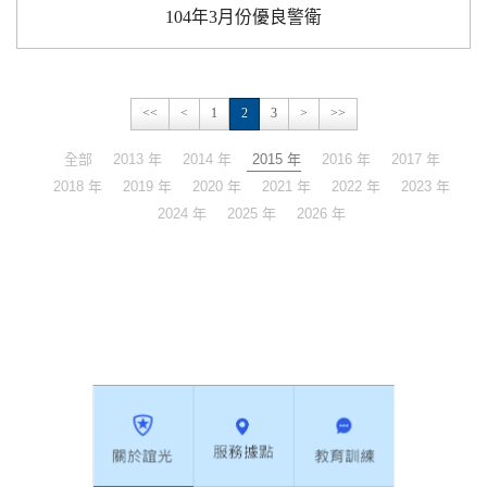
104年3月份優良警衛
<<
<
1
2
3
>
>>
全部
2013 年
2014 年
2015 年
2016 年
2017 年
2018 年
2019 年
2020 年
2021 年
2022 年
2023 年
2024 年
2025 年
2026 年