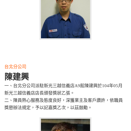
台北分公司
陳建興
一、台北分公司派駐新光三越信義店A9館陳建興於104年05月
新光三越信義店店長頒發獎狀乙張。
二、陳員熱心服務及態度良好，深獲業主及客戶讚許，依職員
獎懲辦法規定，予以記嘉獎乙次，以茲鼓勵。