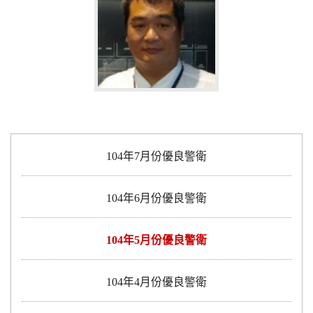
104年7月份優良警衛
104年6月份優良警衛
104年5月份優良警衛
104年4月份優良警衛