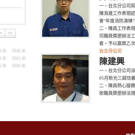
一、台北分公司契
陳洧晟工作表現
會"年度消防演練
二、陳員工作表
>
>>
司職員獎懲辦法
者，予以嘉獎乙
5 年
2016 年
台北分公司
0 年
2021 年
陳建興
5 年
2026 年
一、台北分公司派
05月新光三越信
二、陳員熱心服
依職員獎懲辦法