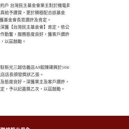
約戶 台灣民主基金會業主對於機電員
認真給予讚賞，更於積極配合該基金
"獲基金會長官讚許及肯定。
現深獲【台灣民主基金會】肯定，依公
工作勤奮，服務態度良好，獲客戶讚許
次，以茲鼓勵。
駐新光三越信義店A9館陳建興於104年
義店店長頒發獎狀乙張。
務及態度良好，深獲業主及客戶讚許，
規定，予以記嘉獎乙次，以茲鼓勵。