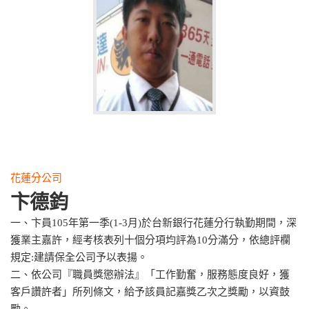
花蓮分公司
卞德鈞
一、卞員105年第一季(1-3月)於台新銀行花蓮分行執勤期間，深
獲業主嘉許，經考核表列十個分項均評為10分滿分，依總評欄
規定:建請保全公司予以表揚。
二、依公司『職員獎懲辦法』「工作勤奮，服務態度良好，獲
客戶讚許者」所列條文，給予該員記嘉獎乙次之獎勵，以資鼓