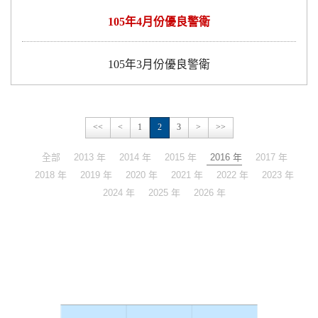
105年4月份優良警衛
105年3月份優良警衛
<<
<
1
2
3
>
>>
全部
2013 年
2014 年
2015 年
2016 年
2017 年
2018 年
2019 年
2020 年
2021 年
2022 年
2023 年
2024 年
2025 年
2026 年