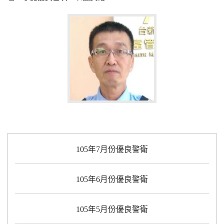
105年7月份優良警衛
105年6月份優良警衛
105年5月份優良警衛