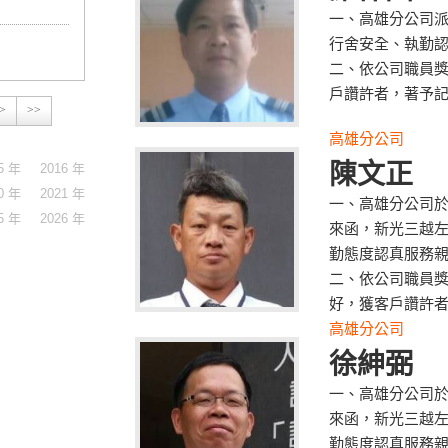
一、高雄分公司
行舍安全、執勤
二、依公司職員
戶讚許者，著予
>
>>
高雄分公司
陳文正
5 年
2016 年
0 年
2021 年
一、高雄分公司於
5 年
2026 年
來函，新光三越左
勤態度認真服務
二、依公司職員
好，獲客戶讚許
高雄分公司
徐紳弼
一、高雄分公司於
來函，新光三越左
勤態度認真服務