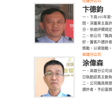
花蓮分公司
卞德鈞
一、卞員105年第
間，深獲業主嘉許
分，依總評欄規定
二、依公司『職
好，獲客戶讚許
獎勵，以資鼓勵
高雄分公司
涂偉森
一、高雄分公司
日執勤認真主動
二、公司職員獎
讚許者，予記嘉