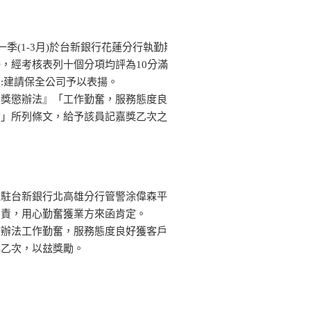
一季(1-3月)於台新銀行花蓮分行執勤期
，經考核表列十個分項均評為10分滿
:建請保全公司予以表揚。
員獎懲辦法』「工作勤奮，服務態度良
者」所列條文，給予該員記嘉獎乙次之
。
派駐台新銀行北高雄分行管警涂偉森平
負責，用心勤奮獲業方來函肯定。
懲辦法工作勤奮，服務態度良好獲客戶
獎乙次，以玆獎勵。