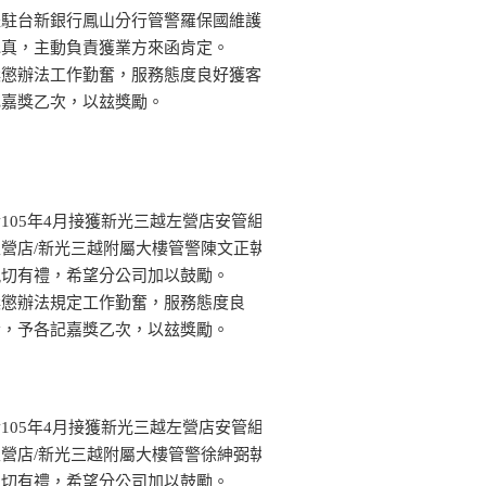
派駐台新銀行鳳山分行管警羅保國維護
認真，主動負責獲業方來函肯定。
獎懲辦法工作勤奮，服務態度良好獲客
記嘉獎乙次，以玆獎勵。
105年4月接獲新光三越左營店安管組
營店/新光三越附屬大樓管警陳文正執
親切有禮，希望分公司加以鼓勵。
獎懲辦法規定工作勤奮，服務態度良
者，予各記嘉獎乙次，以玆獎勵。
105年4月接獲新光三越左營店安管組
營店/新光三越附屬大樓管警徐紳弼執
親切有禮，希望分公司加以鼓勵。