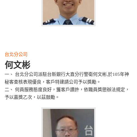
台北分公司
何文彬
一、 台北分公司派駐台新銀行大直分行警衛何文彬,於105年神
秘客查核表現優良，客戶特建請公司予以獎勵。
二、 何員服務態度良好，獲客戶讚許，依職員獎懲辦法規定，
予以嘉獎乙次，以茲鼓勵。