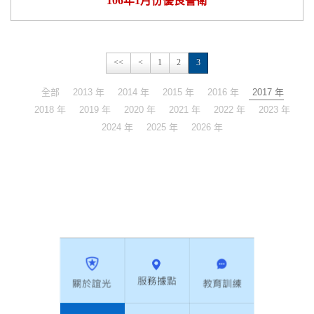
106年1月份優良警衛
<<
<
1
2
3
全部
2013 年
2014 年
2015 年
2016 年
2017 年
2018 年
2019 年
2020 年
2021 年
2022 年
2023 年
2024 年
2025 年
2026 年