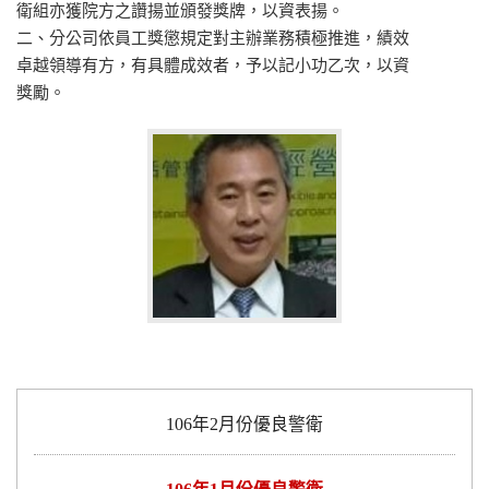
衛組亦獲院方之讚揚並頒發獎牌，以資表揚。
二、分公司依員工獎懲規定對主辦業務積極推進，績效
卓越領導有方，有具體成效者，予以記小功乙次，以資
獎勵。
106年2月份優良警衛