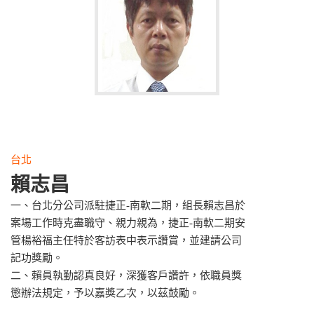
台北
賴志昌
一、台北分公司派駐捷正-南軟二期，組長賴志昌於
案場工作時克盡職守、親力親為，捷正-南軟二期安
管楊裕福主任特於客訪表中表示讚賞，並建請公司
記功獎勵。
二、賴員執勤認真良好，深獲客戶讚許，依職員獎
懲辦法規定，予以嘉獎乙次，以茲鼓勵。