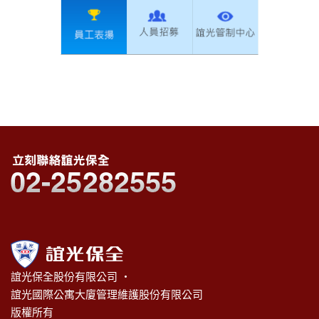
誼光保全股份有限公司 ‧
誼光國際公寓大廈管理維護股份有限公司
版權所有