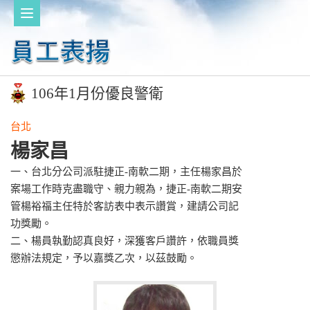
106年1月份優良警衛
台北
楊家昌
一、台北分公司派駐捷正-南軟二期，主任楊家昌於
案場工作時克盡職守、親力親為，捷正-南軟二期安
管楊裕福主任特於客訪表中表示讚賞，建請公司記
功獎勵。
二、楊員執勤認真良好，深獲客戶讚許，依職員獎
懲辦法規定，予以嘉獎乙次，以茲鼓勵。