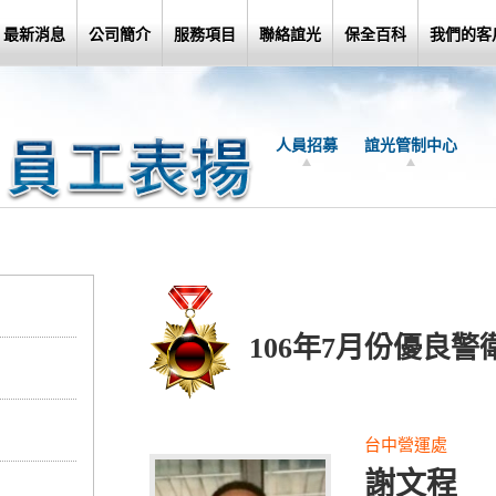
最新消息
公司簡介
服務項目
聯絡誼光
保全百科
我們的客
人員招募
誼光管制中心
106年7月份優良警
台中營運處
謝文程