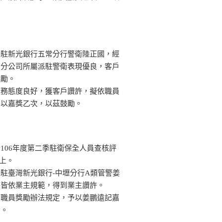
派駐新光銀行五常分行警衛陸正國，經
北分公司所屬派駐警衛表現優良，客戶
獎勵。
服務態度良好，獲客戶讚許，擬依職員
予以嘉獎乙次，以茲鼓勵。
106年度第二季駐衛保全人員查核評
以上。
駐臺灣新光銀行-中壢分行A類管警姜
時皆依業主規範，得到業主讚許。
司職員獎勵辦法規定，予以姜鵬遠記嘉
勵。