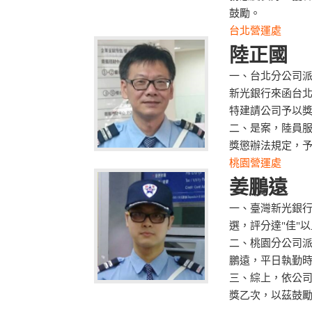
鼓勵。
台北營運處
陸正國
一、台北分公司
新光銀行來函台
特建請公司予以
二、是案，陸員
獎懲辦法規定，
桃園營運處
姜鵬遠
一、臺灣新光銀行
選，評分達"佳"
二、桃園分公司派
鵬遠，平日執勤
三、綜上，依公
獎乙次，以茲鼓