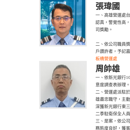
張瑋國
一、高雄營運處
認真，警覺性高
司獎勵。
二、依公司職員
戶讚許者，予記
板橋營運處
周帥雄
一、依新光銀行1
意度調查表辦理
二、營運處派駐
雄盡忠職守，主
深獲新光銀行東三
二季駐衛保全人
三、是案，依公
務態度良好，獲