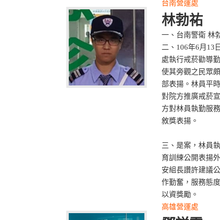
台南營運處
林勃祐
一、台南警衛 林
二、106年6月
處執行戒菸勸導
使其旁觀之民眾
部表揚。林員平
對院方推廣戒菸
方對林員執勤服
敘獎表揚。
三、是案，林員
育訓練公開表揚外
安組長讚許建議
作勤奮，服務態
以資獎勵。
高雄營運處