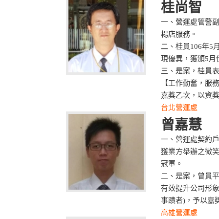
桂尚智
一、營運處管警
楊店服務。
二、桂員106年
現優異，獲頒5月
三、是案，桂員
【工作勤奮，服
嘉獎乙次，以資
台北營運處
曾嘉慧
一、營運處契約戶
獲業方舉辦之微笑
冠軍。
二、是案，曾員
有效提升公司形象
事蹟者)，予以嘉
高雄營運處