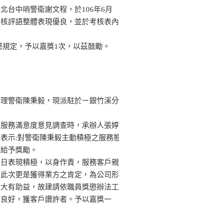
北台中哨警衛謝文程，於106年6月
考核評語整體表現優良，並於考核表內
懲規定，予以嘉獎1次，以茲鼓勵。
管理警衛陳秉毅，現派駐於ㄧ銀竹溪分
。
戶服務滿意度意見調查時，承辦人張婷
表示:對警衛陳秉毅主動積極之服務態
議給予獎勵。
平日表現積極，以身作責，服務客戶親
。此次更是獲得業方之肯定，為公司形
升大有助益，故建請依職員獎懲辦法工
度良好，獲客戶讚許者。予以嘉獎一