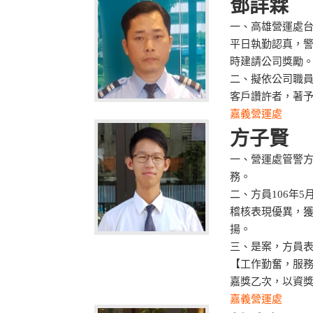
鄧詳霖
一、高雄營運處
平日執勤認真，
時建請公司獎勵
二、擬依公司職
客戶讚許者，著
嘉義營運處
方子賢
一、營運處管警
務。
二、方員106年
稽核表現優異，
揚。
三、是案，方員
【工作勤奮，服
嘉獎乙次，以資
嘉義營運處