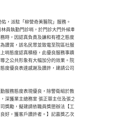
勃佑，派駐「柳營奇美醫院」服務。
13日林員執勤門診哨，於門診大門外候車
勤務時，因認真負責及謙和有禮之態度
頗為讚賞，該名民眾並致電至院區社服
時上哨態度認真積極，此優良服務事蹟
宣導之公共形象有大幅加分的效果。院
務態度優良表達感謝及讚許，建請公司
執勤服務態度表現優良，除警衛組於教
，深獲業主總務室 張正蓉主任及張之
公司獎勵，擬建請依職員獎懲辦法【工
度良好，獲客戶讚許者。】記嘉獎乙次