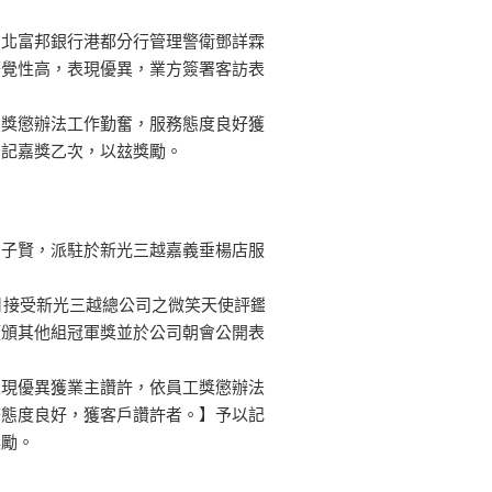
台北富邦銀行港都分行管理警衛鄧詳霖
警覺性高，表現優異，業方簽署客訪表
。
員獎懲辦法工作勤奮，服務態度良好獲
予記嘉獎乙次，以玆獎勵。
方子賢，派駐於新光三越嘉義垂楊店服
5月接受新光三越總公司之微笑天使評鑑
獲頒其他組冠軍獎並於公司朝會公開表
表現優異獲業主讚許，依員工獎懲辦法
務態度良好，獲客戶讚許者。】予以記
獎勵。