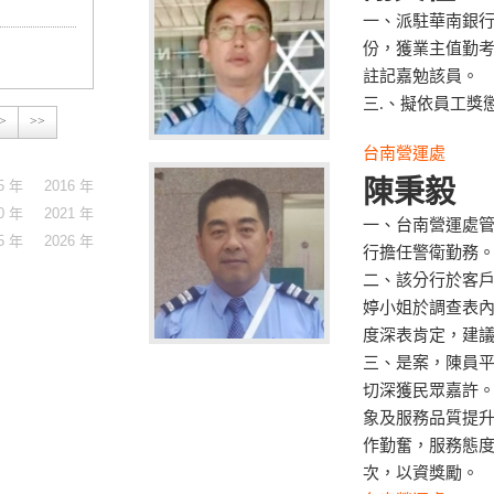
一、派駐華南銀行
份，獲業主值勤
註記嘉勉該員。
三.、擬依員工獎
>
>>
台南營運處
陳秉毅
5 年
2016 年
0 年
2021 年
一、台南營運處
5 年
2026 年
行擔任警衛勤務
二、該分行於客
婷小姐於調查表內
度深表肯定，建
三、是案，陳員
切深獲民眾嘉許
象及服務品質提
作勤奮，服務態
次，以資獎勵。