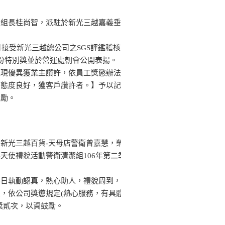
副組長桂尚智，派駐於新光三越嘉義垂
5月接受新光三越總公司之SGS評鑑稽核表
份特別獎並於營運處朝會公開表揚。
表現優異獲業主讚許，依員工獎懲辦法
務態度良好，獲客戶讚許者。】予以記
獎勵。
新光三越百貨-天母店警衛曾嘉慧，榮
天使禮貌活動警衛清潔組106年第二季
平日執勤認真，熱心助人，禮貌周到，
，依公司獎懲規定(熱心服務，有具體
獎貳次，以資鼓勵。