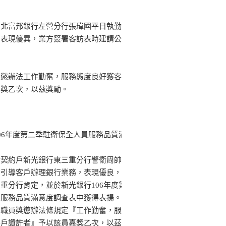
台北富邦銀行左營分行張瑋國平日執勤
，表現優異，業方簽署客訪表時建請公
獎懲辦法工作勤奮，服務態度良好獲客
嘉獎乙次，以玆獎勵。
06年度第二季駐衛保全人員服務品質滿
。
於契約戶新光銀行東三重分行警衛周帥
動引導客戶辦理銀行業務，表現優良，
重分行肯定，並於新光銀行106年度第
員服務品質滿意度調查表中獲得表揚。
司職員獎懲辦法條規定『工作勤奮，服
客戶讚許者』予以該員嘉獎乙次，以茲