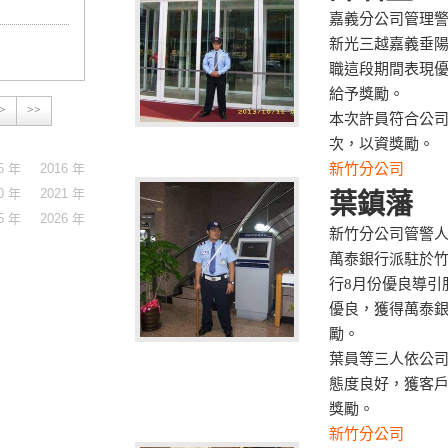
嘉義分公司管理
新光三越嘉義垂陽
職這段期間表現優
給予獎勵。
>
>>
本次許員符合公
次，以資獎勵。
5 年
2016 年
新竹分公司
0 年
2021 年
葉鎮藩
5 年
2026 年
新竹分公司管警
萬泰銀行派駐於竹
行8月份優良導引
優良，獲得萬泰
勵。
葉員等三人依公
態度良好，獲客
獎勵。
新竹分公司