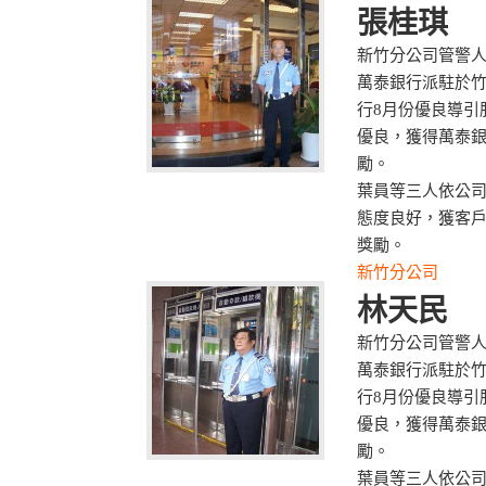
張桂琪
新竹分公司管警
萬泰銀行派駐於竹
行8月份優良導引
優良，獲得萬泰
勵。
葉員等三人依公
態度良好，獲客
獎勵。
新竹分公司
林天民
新竹分公司管警
萬泰銀行派駐於竹
行8月份優良導引
優良，獲得萬泰
勵。
葉員等三人依公