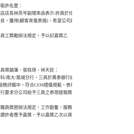
警衛許名豐：
店店長林燕芩副理來函表示:許員於任
良，獲得[顧客來電表揚]，希望公司能
司員工獎勵辦法規定，予以記嘉獎乙
人員葉鎮藩、張桂琪、林天民：
科/南大/風城分行，三員於萬泰銀行總
服務評鑑中，符合CEM禮儀規範，表現
銀行要求分公司給予三員之表現提報獎
司職員獎懲辦法規定，工作勤奮，服務
戶讚許者應予嘉獎，予以嘉獎乙次以資