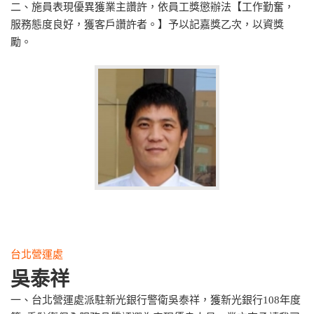
二、施員表現優異獲業主讚許，依員工獎懲辦法【工作勤奮，
服務態度良好，獲客戶讚許者。】予以記嘉獎乙次，以資獎
勵。
台北營運處
吳泰祥
一、台北營運處派駐新光銀行警衛吳泰祥，獲新光銀行108年度