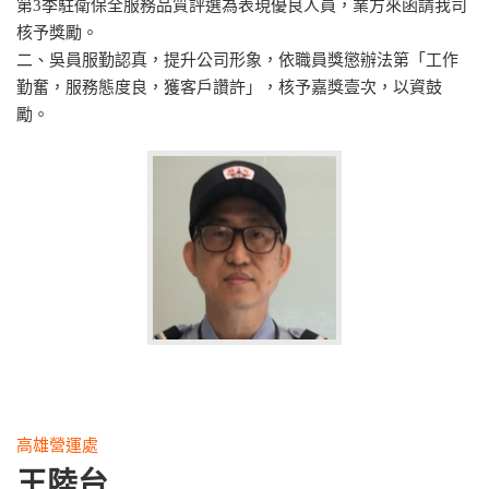
第3季駐衛保全服務品質評選為表現優良人員，業方來函請我司
核予獎勵。
二、吳員服勤認真，提升公司形象，依職員獎懲辦法第「工作
勤奮，服務態度良，獲客戶讚許」，核予嘉獎壹次，以資鼓
勵。
高雄營運處
王陸台