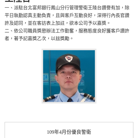
一、派駐台北富邦銀行鳳山分行管理警衛王陸台讚譽有加，除
平日執勤認真主動負責，且與客戶互動良好，深得行內長官讚
許及認同，並在客訪表上加註，欲本公司予以嘉獎。
二、依公司職員獎懲辦法工作勤奮，服務態度良好獲客戶讚許
者，著予記嘉獎乙次，以玆獎勵。
109年4月份優良警衛