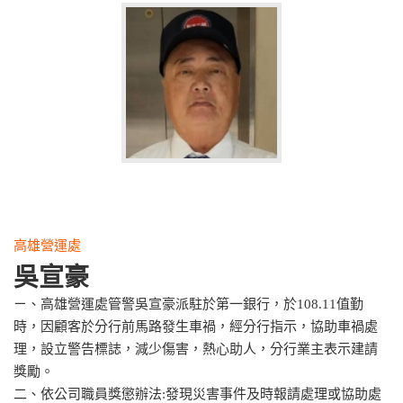
高雄營運處
吳宣豪
ㄧ、高雄營運處管警吳宣豪派駐於第一銀行，於108.11值勤
時，因顧客於分行前馬路發生車禍，經分行指示，協助車禍處
理，設立警告標誌，減少傷害，熱心助人，分行業主表示建請
獎勵。
二、依公司職員獎懲辦法:發現災害事件及時報請處理或協助處