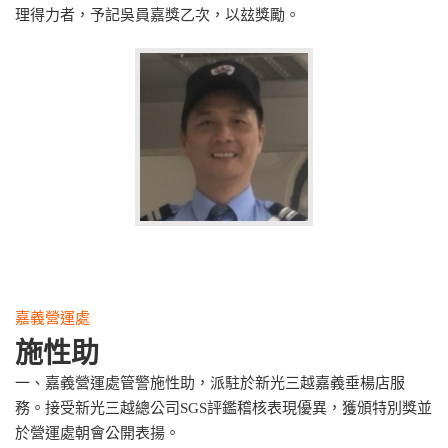
理得力者，予記吳員嘉獎乙次，以玆獎勵。
嘉義營運處
施性助
一、嘉義營運處管警施性助，派駐於新光三越嘉義垂楊店服
務。接受新光三越總公司SGS評鑑稽核表現優異，獲頒特別獎並
於營運處朝會公開表揚。