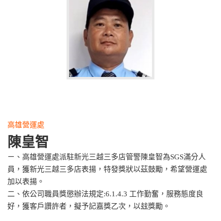
高雄營運處
陳皇智
ㄧ、高雄營運處派駐新光三越三多店管警陳皇智為SGS滿分人
員，獲新光三越三多店表揚，特發獎狀以茲鼓勵，希望營運處
加以表揚。
二、依公司職員獎懲辦法規定:6.1.4.3 工作勤奮，服務態度良
好，獲客戶讚許者，擬予記嘉獎乙次，以玆獎勵。