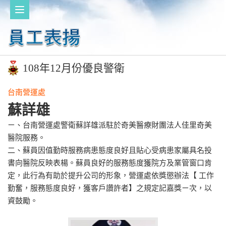
108年12月份優良警衛
台南營運處
蘇詳雄
ㄧ、台南營運處警衛蘇詳雄派駐於奇美醫療財團法人佳里奇美
醫院服務。
二、蘇員因值勤時服務病患態度良好且貼心受病患家屬具名投
書向醫院反映表楊。蘇員良好的服務態度獲院方及業管窗口肯
定，此行為有助於提升公司的形象，營運處依獎懲辦法【 工作
勤奮，服務態度良好，獲客戶讚許者】之規定記嘉獎ㄧ次，以
資鼓勵。