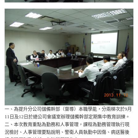
一、為提升分公司儲備幹部（督導）本職學能，分兩梯次於9月
11日及12日於總公司會議室辦理儲備幹部定期集中教育訓練。
二、本次教育重點為勤務和人事管理，課程為勤務管理執行現
況檢討、人事管理要點說明、警衛人員執勤中因傷、病送醫後