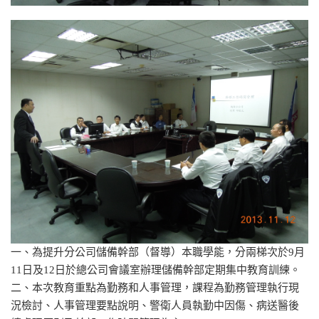
一、為提升分公司儲備幹部（督導）本職學能，分兩梯次於9月
11日及12日於總公司會議室辦理儲備幹部定期集中教育訓練。
二、本次教育重點為勤務和人事管理，課程為勤務管理執行現
況檢討、人事管理要點說明、警衛人員執勤中因傷、病送醫後