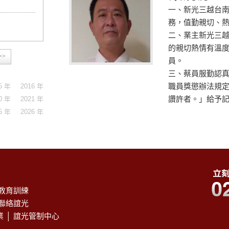
一、新光三越台
務，值勤親切、
二、業主新光三
的親切熱情有溫
>>
員。
三、蔡員服勤認
5 年
2016 年
職員獎懲辦法規
0 年
2021 年
讚許者。」給予
5 年
2026 年
教育訓練
聯絡誼光
業
│
誼光管制中心