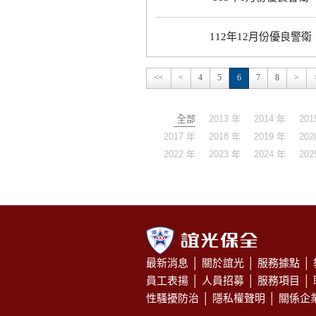
112年12月份優良警衛
<<
<
4
5
6
7
8
>
全部
2013 年
2014 年
201
2017 年
2018 年
2019 年
202
2022 年
2023 年
2024 年
202
最新消息
│
關於誼光
│
服務據點
│
員工表揚
│
人員招募
│
服務項目
│
性騷擾防治
│
隱私權聲明
│
關係企