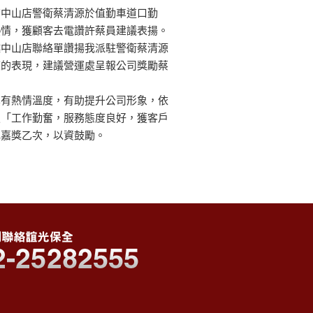
南中山店警衛蔡清源於值勤車道口勤
熱情，獲顧客去電讚許蔡員建議表揚。
越中山店聯絡單讚揚我派駐警衛蔡清源
度的表現，建議營運處呈報公司獎勵蔡
真有熱情溫度，有助提升公司形象，依
定「工作勤奮，服務態度良好，獲客戶
記嘉獎乙次，以資鼓勵。