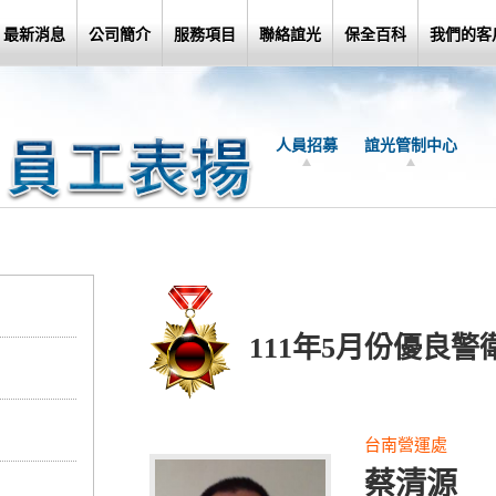
最新消息
公司簡介
服務項目
聯絡誼光
保全百科
我們的客
人員招募
誼光管制中心
111年5月份優良警
台南營運處
蔡清源