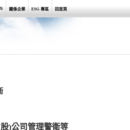
戶
關係企業
ESG 專區
回首頁
衛
(股)公司管理警衛等