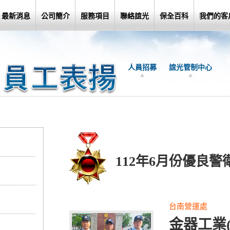
最新消息
公司簡介
服務項目
聯絡誼光
保全百科
我們的客
人員招募
誼光管制中心
112年6月份優良警
台南營運處
金器工業