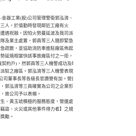
-金器工業(股)公司管理警衛郭泓淯、
等三人，於值勤時發現鄰近工廠有火
能遭遇祝融，因怕火勢蔓延波及我司派
防隊及業主處置，郭員等三人隨即緊急
緊急疏散，並協助消防車進駐廠區佈起
火勢延燒相當快該事故廠區付之一炬，
我契約戶)，然郭員等三人機警成功及時
司派駐之廠區。郭泓淯等三人機警表現
)公司董事長等各級長官讚譽有加。營運
員，郭泓淯等三員確實為公司之企業形
傳，故公司予以表楊。
福生、黃玉琥積極的服務態度，營運處
止竊盜、火災或其他事件得力者】之規
次獎勵。