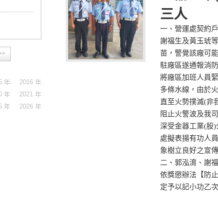
三人
一、營運處契約戶
謝福生及黃玉琥
苗，警覺該廠可
>>
駐廠區遂通報消
將廠區加班人員
5 年
2016 年
多條水線，由於
0 年
2021 年
直至火勢撲滅(非
5 年
2026 年
阻止火警波及我
深受金器工業(股
處擬表揚有功人
象樹立良好之宣
二、郭泓淯、謝
依獎懲辦法【防
定予以記小功乙