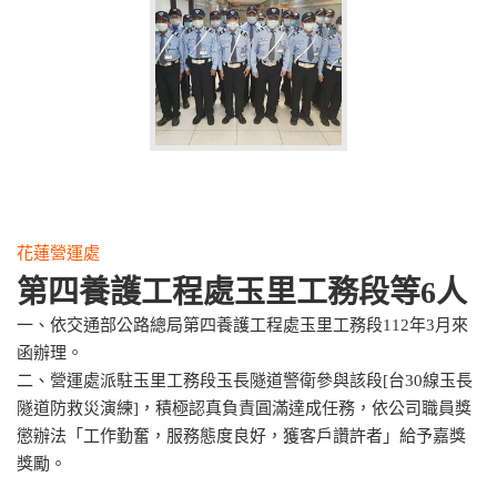
花蓮營運處
第四養護工程處玉里工務段等6人
一、依交通部公路總局第四養護工程處玉里工務段112年3月來
函辦理。
二、營運處派駐玉里工務段玉長隧道警衛參與該段[台30線玉長
隧道防救災演練]，積極認真負責圓滿達成任務，依公司職員獎
懲辦法「工作勤奮，服務態度良好，獲客戶讚許者」給予嘉獎
獎勵。