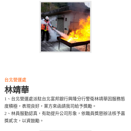
台北營運處
林靖華
1、台北營運處派駐台北富邦銀行興隆分行警衛林靖華因服務態
度積極，表現良好，業方來函請我司給予獎勵。
2、林員服勤認真，有助提升公司形象，依職員獎懲辦法核予嘉
獎貳次，以資鼓勵。