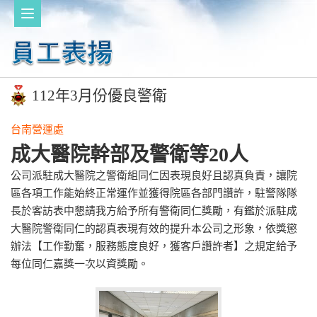
112年3月份優良警衛
台南營運處
成大醫院幹部及警衛等20人
公司派駐成大醫院之警衛組同仁因表現良好且認真負責，讓院
區各項工作能始終正常運作並獲得院區各部門讚許，駐警隊隊
長於客訪表中懇請我方給予所有警衛同仁獎勵，有鑑於派駐成
大醫院警衛同仁的認真表現有效的提升本公司之形象，依獎懲
辦法【工作勤奮，服務態度良好，獲客戶讚許者】之規定給予
每位同仁嘉獎一次以資獎勵。