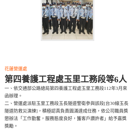
花蓮營運處
第四養護工程處玉里工務段等6人
一、依交通部公路總局第四養護工程處玉里工務段112年3月來
函辦理。
二、營運處派駐玉里工務段玉長隧道警衛參與該段[台30線玉長
隧道防救災演練]，積極認真負責圓滿達成任務，依公司職員獎
懲辦法「工作勤奮，服務態度良好，獲客戶讚許者」給予嘉獎
獎勵。