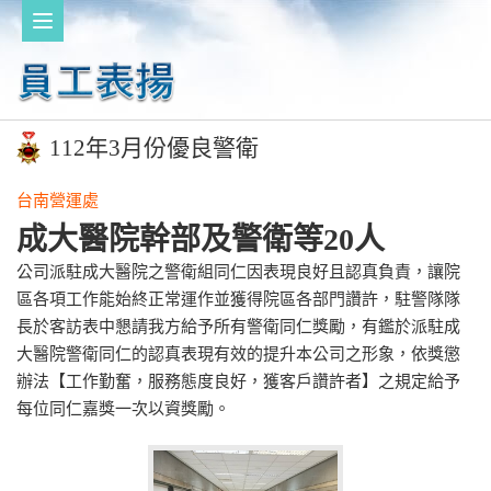
112年3月份優良警衛
台南營運處
成大醫院幹部及警衛等20人
公司派駐成大醫院之警衛組同仁因表現良好且認真負責，讓院
區各項工作能始終正常運作並獲得院區各部門讚許，駐警隊隊
長於客訪表中懇請我方給予所有警衛同仁獎勵，有鑑於派駐成
大醫院警衛同仁的認真表現有效的提升本公司之形象，依獎懲
辦法【工作勤奮，服務態度良好，獲客戶讚許者】之規定給予
每位同仁嘉獎一次以資獎勵。