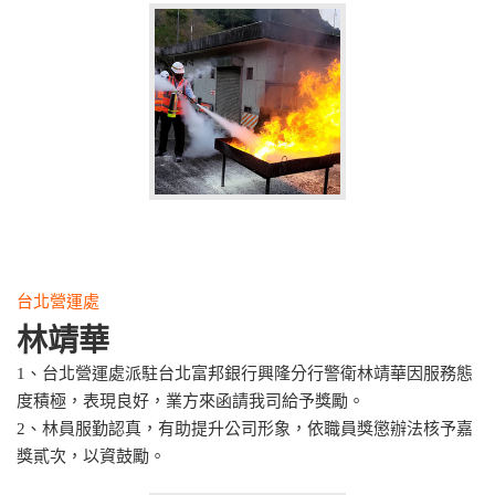
台北營運處
林靖華
1、台北營運處派駐台北富邦銀行興隆分行警衛林靖華因服務態
度積極，表現良好，業方來函請我司給予獎勵。
2、林員服勤認真，有助提升公司形象，依職員獎懲辦法核予嘉
獎貳次，以資鼓勵。