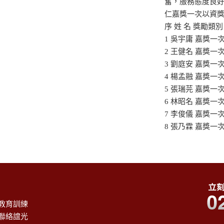
奮，服務態度良
仁嘉獎一次以資
序 姓 名 獎勵類別
1 吳宇庸 嘉獎一
2 王健名 嘉獎一
3 劉庭安 嘉獎一
4 楊孟融 嘉獎一
5 張瑞芫 嘉獎一
6 林昭名 嘉獎一
7 李俊儀 嘉獎一
8 張乃霖 嘉獎一
教育訓練
聯絡誼光