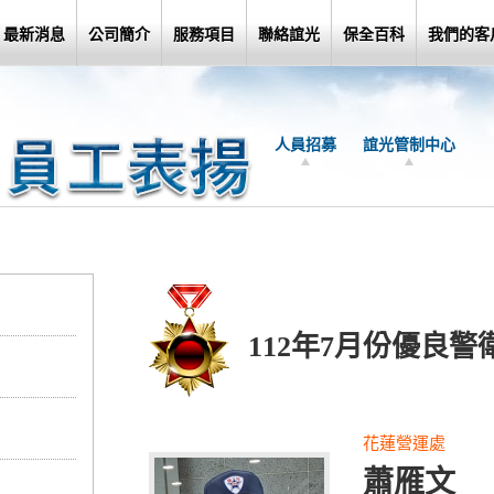
最新消息
公司簡介
服務項目
聯絡誼光
保全百科
我們的客
人員招募
誼光管制中心
112年7月份優良警
花蓮營運處
蕭雁文