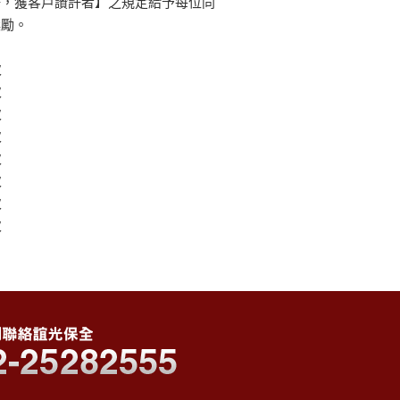
好，獲客戶讚許者】之規定給予每位同
獎勵。
次
次
次
次
次
次
次
次