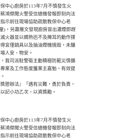
保中心廚房於113年7月不慎發生火
衛蔡鴻傑聞火警受信總機發報即刻向法
依指示前往現場協助疏散教保中心老
歲幼童)，另蕭雁文發現廚房冒出濃煙即趕
取滅火器並以嫻熟迅不及掩耳的動作撲
置得宜僅鍋具以及抽油煙機燒毀，未釀
案場人安、物安。
故，我司派駐警衛主動積極防範災情擴
災專業及工作態度獲業主嘉勉，有效提
譽。
員獎懲辦法』「遇有災難，勇於負責，
予以記小功乙次，以資獎勵。
保中心廚房於113年7月不慎發生火
衛蔡鴻傑聞火警受信總機發報即刻向法
依指示前往現場協助疏散教保中心老