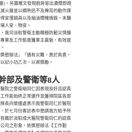
歲幼童)，另蕭雁文發現廚房冒出濃煙即趕
取滅火器並以嫻熟迅不及掩耳的動作撲
置得宜僅鍋具以及抽油煙機燒毀，未釀
案場人安、物安。
故，我司派駐警衛主動積極防範災情擴
災專業及工作態度獲業主嘉勉，有效提
譽。
員獎懲辦法』「遇有災難，勇於負責，
予以記小功乙次，以資獎勵。
幹部及警衛等8人
大醫院之警衛組同仁因表現良好且認真
項工作能始終正常運作並獲得院區各部
胡隊長向營運處表示我警衛同仁於醫院
異，於七月份客訪表中懇請我方給予所
，有鑑於派駐成大醫院警衛同仁的認真
本公司之形象，依獎懲辦法【工作勤