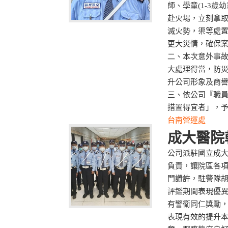
師、學童(1-3
赴火場，立刻拿
滅火勢，渠等處
更大災情，確保
二、本次意外事
大處理得當，防
升公司形象及商
三、依公司『職
措置得宜者」，
台南營運處
成大醫院
公司派駐國立成
負責，讓院區各
門讚許，駐警隊
評鑑期間表現優
有警衛同仁獎勵
表現有效的提升