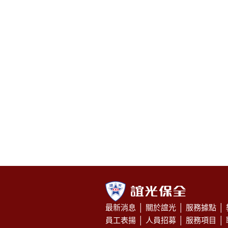
最新消息
│
關於誼光
│
服務據點
│
員工表揚
│
人員招募
│
服務項目
│