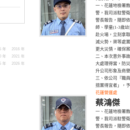
一、花蓮地檢署教
警，我司派駐警
警長報告，隨即
師、學童(1-3
赴火場，立刻拿
滅火勢，渠等處
5 年
2016 年
更大災情，確保
0 年
2021 年
二、本次意外事
5 年
2026 年
大處理得當，防
升公司形象及商
三、依公司『職
措置得宜者」，
花蓮營運處
蔡鴻傑
一、花蓮地檢署教
警，我司派駐警
警長報告，隨即