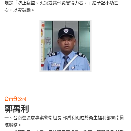
規定「防止竊盜、火災或其他災害得力者。」給予記小功乙
次，以資鼓勵。
台南分公司
郭禹利
一、台南營運處專案警衛組長 郭禹利派駐於衛生福利部臺南醫
院服務。