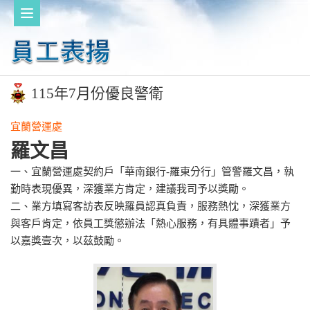
115年7月份優良警衛
宜蘭營運處
羅文昌
一、宜蘭營運處契約戶「華南銀行-羅東分行」管警羅文昌，執
勤時表現優異，深獲業方肯定，建議我司予以獎勵。
二、業方填寫客訪表反映羅員認真負責，服務熱忱，深獲業方
與客戶肯定，依員工獎懲辦法「熱心服務，有具體事蹟者」予
以嘉獎壹次，以茲鼓勵。