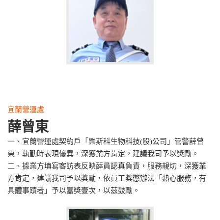
宜蘭營運處
薛曾東
一、宜蘭營運處契約戶「樂斯科生物科技(股)公司」管警薛曾
東，執勤時表現優異，深獲業方肯定，建議我司予以獎勵。
二、據業方填寫客訪表反映薛員認真負責，服務親切，深獲業
方肯定，建議我司予以獎勵，依員工獎懲辦法「熱心服務，有
具體事蹟者」予以嘉獎壹次，以茲鼓勵。