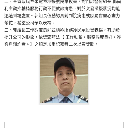
二、業管政風室來電表示接獲民眾投書，對門診警衛組長 郭禹
利主動推輪椅服務行動不便就診病患，對於突發滋擾狀況均能
迅速到場處置。郭組長值勤認真對到院病患或家屬會盡心盡力
幫忙，希望公司予以表楊。
三、郭組長工作態度良好並積極服務獲民眾投書表揚，有助於
提升公司的形象，依獎懲辦法【 工作勤奮，服務態度良好，獲
客戶讚許者。】之規定加重記嘉獎二次以資獎勵。