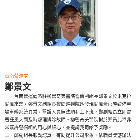
台南營運處
鄭景文
一、台南營運處派駐柳營奇美醫院警衛副組長鄭景文於米克拉
颱風來襲，鄭景文副組長夜間巡視院區發現颱風豪雨導致停車
場車辨系統異常，醫護人員無法順利上下班，鄭副組長立即冒
著狂風大雨及時處理排除故障。柳營奇美醫院對於鄭員此舉非
常嘉許警衛組的用心與細心，並提請我司給予獎勵。
二、鄭副組長服勤認真，有助提升公司形象，依職員獎懲辦法