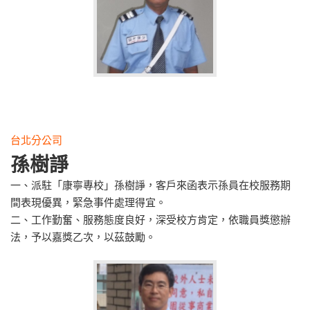
台北分公司
孫樹諍
一、派駐「康寧專校」孫樹諍，客戶來函表示孫員在校服務期
間表現優異，緊急事件處理得宜。
二、工作勤奮、服務態度良好，深受校方肯定，依職員獎懲辦
法，予以嘉獎乙次，以茲鼓勵。