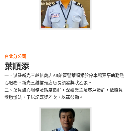
台北分公司
葉順添
一、派駐新光三越信義店A8館管警葉順添於停車場票亭執勤熱
心服務。新光三越信義店店長頒發獎狀乙張。
二、葉員熱心服務及態度良好，深獲業主及客戶讚許，依職員
獎懲辦法，予以記嘉獎乙次，以茲鼓勵。