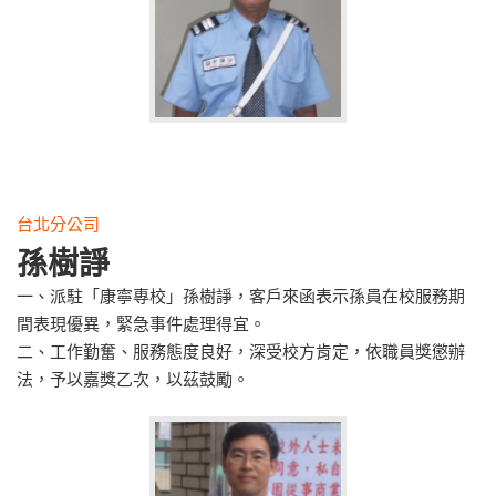
台北分公司
孫樹諍
一、派駐「康寧專校」孫樹諍，客戶來函表示孫員在校服務期
間表現優異，緊急事件處理得宜。
二、工作勤奮、服務態度良好，深受校方肯定，依職員獎懲辦
法，予以嘉獎乙次，以茲鼓勵。