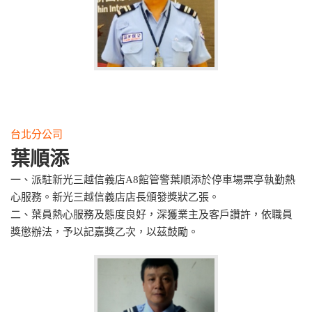
台北分公司
葉順添
一、派駐新光三越信義店A8館管警葉順添於停車場票亭執勤熱
心服務。新光三越信義店店長頒發獎狀乙張。
二、葉員熱心服務及態度良好，深獲業主及客戶讚許，依職員
獎懲辦法，予以記嘉獎乙次，以茲鼓勵。