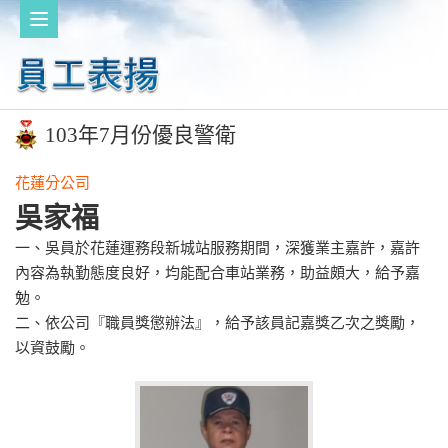
103年7月份優良警衛
花蓮分公司
吳家福
一、吳員於花蓮運務段新城站服務期間，深獲業主嘉許，嘉許
內容為執勤態度良好，均能配合車站業務，助益頗大，給予嘉
勉。
二、依公司『職員獎懲辦法』，給予該員記嘉獎乙次之獎勵，
以資鼓勵。