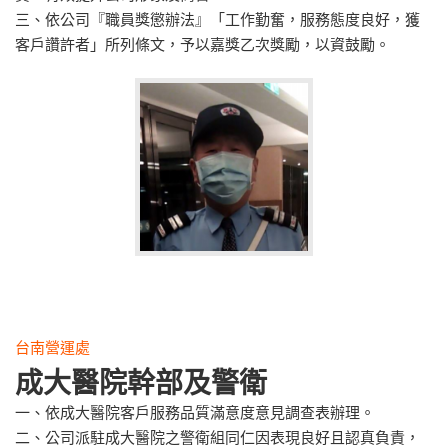
三、依公司『職員獎懲辦法』「工作勤奮，服務態度良好，獲
客戶讚許者」所列條文，予以嘉獎乙次獎勵，以資鼓勵。
台南營運處
成大醫院幹部及警衛
一、依成大醫院客戶服務品質滿意度意見調查表辦理。
二、公司派駐成大醫院之警衛組同仁因表現良好且認真負責，