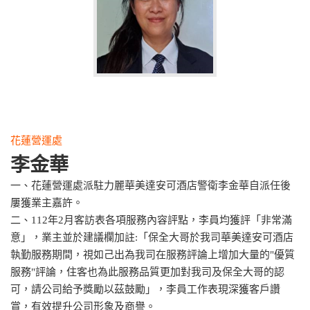
花蓮營運處
李金華
一、花蓮營運處派駐力麗華美達安可酒店警衛李金華自派任後
屢獲業主嘉許。
二、112年2月客訪表各項服務內容評點，李員均獲評「非常滿
意」，業主並於建議欄加註:「保全大哥於我司華美達安可酒店
執勤服務期間，視如己出為我司在服務評論上增加大量的"優質
服務"評論，住客也為此服務品質更加對我司及保全大哥的認
可，請公司給予獎勵以茲鼓勵」，李員工作表現深獲客戶讚
賞，有效提升公司形象及商譽。