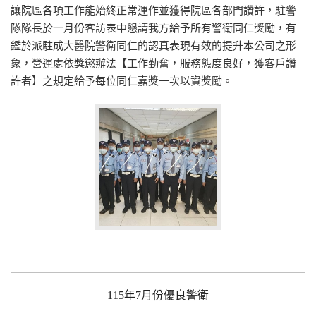
讓院區各項工作能始終正常運作並獲得院區各部門讚許，駐警
隊隊長於一月份客訪表中懇請我方給予所有警衛同仁獎勵，有
鑑於派駐成大醫院警衛同仁的認真表現有效的提升本公司之形
象，營運處依獎懲辦法【工作勤奮，服務態度良好，獲客戶讚
許者】之規定給予每位同仁嘉獎一次以資獎勵。
115年7月份優良警衛